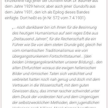
Einzelbriefe ragt jener der Dichterin MdR
Dr. Bäumer
aus
dem Jahre 1929 hervor, aber auch jener
Gundolfs
aus
dem Jahre 1931, den ich als Epilog dieses Bandes
einfügte. Dort heißt es (in Nr. 572 vom 7.4.1931).
„… noch dankbarer bin ich Ihnen für die Besinnung
des heutigen Humanismus auf sein reges Erbe aus
„Dreitausend Jahren“, für die Rechenschaft die ein
Führer wie Sie von dem steten Grunde gibt, gleich frei
vom romantischen Traditionalismus wie von
übergangstrunkenem Fortschrittstaumel… (den
beiden Untergangskrankheiten unserer Bildung)… den
alten Ehrfurchten woraus die ewigen hellenischen
Bilder und römischen Taten sich verdichtet und
verbreitet hatten noch nah genug und doch mit dem
Vertrauen in die Wissenschaft, mit dem guten
Gewissen dazu, das immer rascher schwindet unter
dem Druck der vordersten Not und dem Ungenügen
der selbstzwecklichen Methoden, dem jugendlichen