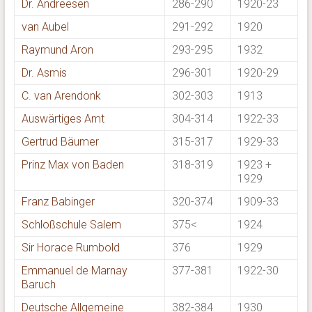
Dr. Andreesen
286-290
1920-23
van Aubel
291-292
1920
Raymund Aron
293-295
1932
Dr. Asmis
296-301
1920-29
C. van Arendonk
302-303
1913
Auswärtiges Amt
304-314
1922-33
Gertrud Bäumer
315-317
1929-33
Prinz Max von Baden
318-319
1923 +
1929
Franz Babinger
320-374
1909-33
Schloßschule Salem
375<
1924
Sir Horace Rumbold
376
1929
Emmanuel de Marnay
377-381
1922-30
Baruch
Deutsche Allgemeine
382-384
1930