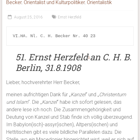
Becker
,
Orientalist und Kulturpolitiker
,
Orientalistik
August 25, 2016
Ernst Herzfeld
VI.HA. Nl. C. H. Becker Nr. 40 23
51. Ernst Herzfeld
an C. H. B.
1
Berlin, 31.8.1908
Lieber, hochverehrter Herr Becker,
meinen aufrichtigen Dank für „
Kanzel
“ und „
Christentum
und Islam
“. Die „
Kanzel
“ habe ich sofort gelesen, das
andere lese ich noch. Die Zusammengehörigkeit und
Deutung von Kanzel und Stab finde ich völlig überzeugend.
Im Babylon(isch)-assyr(ischen), Altpers(ischen) und
Hettitischen gibt es viele bildliche Parallelen dazu. Die
Stelle, wo ein Macedonier hingerichtet wird, weil er sich auf