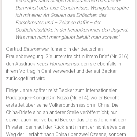
Verlangen nach billigen Absolutismen handfester
Dummheit oder fixer Geheimnisse. Wenigstens spüre
ich mit einer Art Grauen das Erlöschen des
Forschmutes und – Zeichen dafür – der
Gedächtnisstärke in der heraufkommen-den Jugend.
Was man nicht mehr glaubt behält man schwer.“
Gertrud
Bäumer
war führend in der deutschen
Frauenbewegung. Sie unterstreicht in ihrem Brief (Nr. 316)
den Ausdruck
neuer Humanismus,
den sie ebenfalls in
ihrem Vortrag in Genf verwendet und der auf Becker
zurückgeführt wird.
Einige Jahre später reist Becker zum Internationalen
Pädagogen-Kongreß in Nizza (Nr. 314), wo er Bericht
erstattet über seine Völkerbundsmission in China. Die
China-Briefe sind an anderer Stelle veröffentlicht; nur
soviel: auch hier verband Becker das Dienstliche mit dem
Privaten, denn auf der Rückfahrt nimmt er nicht etwa den
Weg der Herfahrt nach China über zwei Ozeane, sondern