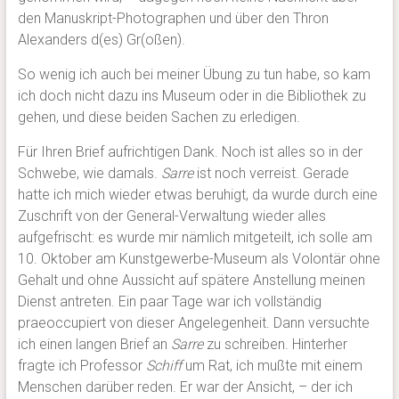
den Manuskript-Photographen und über den Thron
Alexanders d(es) Gr(oßen).
So wenig ich auch bei meiner Übung zu tun habe, so kam
ich doch nicht dazu ins Museum oder in die Bibliothek zu
gehen, und diese beiden Sachen zu erledigen.
Für Ihren Brief aufrichtigen Dank. Noch ist alles so in der
Schwebe, wie damals.
Sarre
ist noch verreist. Gerade
hatte ich mich wieder etwas beruhigt, da wurde durch eine
Zuschrift von der General-Verwaltung wieder alles
aufgefrischt: es wurde mir nämlich mitgeteilt, ich solle am
10. Oktober am Kunstgewerbe-Museum als Volontär ohne
Gehalt und ohne Aussicht auf spätere Anstellung meinen
Dienst antreten. Ein paar Tage war ich vollständig
praeoccupiert von dieser Angelegenheit. Dann versuchte
ich einen langen Brief an
Sarre
zu schreiben. Hinterher
fragte ich Professor
Schiff
um Rat, ich mußte mit einem
Menschen darüber reden. Er war der Ansicht, – der ich