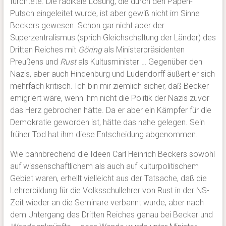
fürchtete. Die radikale Lösung, die durch den Papen-
Putsch eingeleitet wurde, ist aber gewiß nicht im Sinne
Beckers gewesen. Schon gar nicht aber der
Superzentralismus (sprich Gleichschaltung der Länder) des
Dritten Reiches mit
Göring
als Ministerpräsidenten
Preußens und
Rust
als Kultusminister … Gegenüber den
Nazis, aber auch Hindenburg und Ludendorff äußert er sich
mehrfach kritisch. Ich bin mir ziemlich sicher, daß Becker
emigriert wäre, wenn ihm nicht die Politik der Nazis zuvor
das Herz gebrochen hätte. Da er aber ein Kämpfer für die
Demokratie geworden ist, hätte das nahe gelegen. Sein
früher Tod hat ihm diese Entscheidung abgenommen.
Wie bahnbrechend die Ideen Carl Heinrich Beckers sowohl
auf wissenschaftlichem als auch auf kulturpolitischem
Gebiet waren, erhellt vielleicht aus der Tatsache, daß die
Lehrerbildung für die Volksschullehrer von Rust in der NS-
Zeit wieder an die Seminare verbannt wurde, aber nach
dem Untergang des Dritten Reiches genau bei Becker und