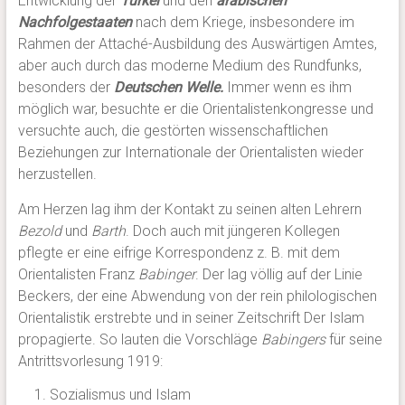
Entwicklung der
Türkei
und den
arabischen
Nachfolgestaaten
nach dem Kriege, insbesondere im
Rahmen der Attaché-Ausbildung des Auswärtigen Amtes,
aber auch durch das moderne Medium des Rundfunks,
besonders der
Deutschen Welle.
Immer wenn es ihm
möglich war, besuchte er die Orientalistenkongresse und
versuchte auch, die gestörten wissenschaftlichen
Beziehungen zur Internationale der Orientalisten wieder
herzustellen.
Am Herzen lag ihm der Kontakt zu seinen alten Lehrern
Bezold
und
Barth
. Doch auch mit jüngeren Kollegen
pflegte er eine eifrige Korrespondenz z. B. mit dem
Orientalisten Franz
Babinger
. Der lag völlig auf der Linie
Beckers, der eine Abwendung von der rein philologischen
Orientalistik erstrebte und in seiner Zeitschrift Der Islam
propagierte. So lauten die Vorschläge
Babingers
für seine
Antrittsvorlesung 1919:
Sozialismus und Islam