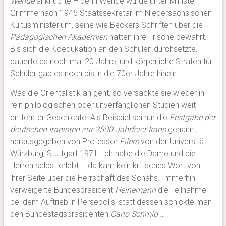
Wende
anknüpfte – denn Wende wurde unter Minister
Grimme nach 1945 Staatssekretär im Niedersächsischen
Kultusministerium, seine wie Beckers Schriften über die
Pädagogischen Akademien
hatten ihre Frische bewahrt.
Bis sich die Koedukation an den Schulen durchsetzte,
dauerte es noch mal 20 Jahre, und körperliche Strafen für
Schüler gab es noch bis in die 70er Jahre hinein.
Was die Orientalistik an geht, so versackte sie wieder in
rein philologischen oder unverfänglichen Studien weit
entfernter Geschichte. Als Beispiel sei nur die
Festgabe der
deutschen Iranisten zur 2500 Jahrfeier Irans
genannt,
herausgegeben von Professor
Eilers
von der Universität
Würzburg, Stuttgart 1971. Ich habe die Dame und die
Herren selbst erlebt – da kam kein kritisches Wort von
ihrer Seite über die Herrschaft des Schahs. Immerhin
verweigerte Bundespräsident
Heinemann
die Teilnahme
bei dem Auftrieb in Persepolis, statt dessen schickte man
den Bundestagspräsidenten
Carlo Schmid …