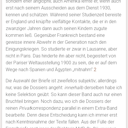
sondern eher anglophil; auch Amerika lernte er, wenn auch
erst nach seinem Ausscheiden aus dem Dienst 1930,
kennen und schätzen. Während seiner Studienzeit bereiste
er England und knüpfte vielfältige Kontakte, die er in den
zwanziger Jahren dann auch seinen Kindern zugute
kommen ließ. Gegenüber Frankreich bestand eine
gewisse innere Abwehr in der Generation nach den
Einigungskriegen. So studierte er zwar in Lausanne, aber
nicht in Paris. Das hinderte ihn aber nicht, begeistert von
der Pariser Weltausstellung 1900 zu sein, die er auf dem
Wege nach Spanien und Ägypten „mitnahm“.
2
Die Auswahl der Briefe ist zweifellos subjektiv; allerdings
nur, was die Dossiers angeht:
innerhalb
derselben habe ich
keine Selektion geübt. So kann dieser Band auch nur einen
Bruchteil bringen. Noch dazu, wo ich die Dossiers der
reinen
Privat
korrespondenz parallel in einem Extra-Band
bearbeite. Denn diese Entscheidung kann ich immer erst
nach Kenntnisnahme der Texte fällen. Aus der Fülle der