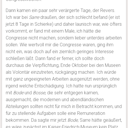
Dann kamen ein paar sehr verärgerte Tage, der Revers.
Ich war bei
Sarre
draußen, der sich schlecht befand (er ist
jetzt 8 Tage in Schierke) und daher launisch war, wie öfters
vorkommt; er fand mit einem Male, ich hätte die
Congresse nicht machen, sondern lieber unterdes arbeiten
sollen. Wie wertvoll mir die Congresse waren, ging ihm
nicht ein, was doch auf ein ziemlich geringes Interesse
schließen läßt. Dann fand er ferner, ich sollte doch
durchaus die Verpflichtung, Ende Oktober bei den Museen
als Volontär einzutreten, rückgängig machen. Ich würde
mit ganz ungeeigneten Arbeiten ausgenützt werden, ohne
irgend welche Entschädigung. Ich hatte nun ursprünglich
mit
Bode
und
Bosse
, die sehr entgegen kamen,
ausgemacht, die modernen und abendländischen
Abteilungen sollten nicht für mich in Betracht kommen, und
für zu stellende Aufgaben solle eine Remuneration
bekommen. Da sagte mir jetzt
Bode
, Sarre hätte geäußert,
es wäre zunächst im Kaiser-Friedrich-Museum kein Platz.