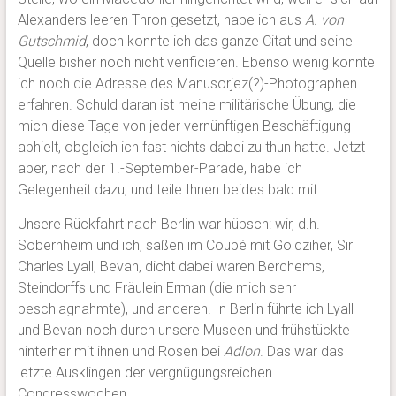
Alexanders leeren Thron gesetzt, habe ich aus
A. von
Gutschmid
, doch konnte ich das ganze Citat und seine
Quelle bisher noch nicht verificieren. Ebenso wenig konnte
ich noch die Adresse des Manusorjez(?)-Photographen
erfahren. Schuld daran ist meine militärische Übung, die
mich diese Tage von jeder vernünftigen Beschäftigung
abhielt, obgleich ich fast nichts dabei zu thun hatte. Jetzt
aber, nach der 1.-September-Parade, habe ich
Gelegenheit dazu, und teile Ihnen beides bald mit.
Unsere Rückfahrt nach Berlin war hübsch: wir, d.h.
Sobernheim und ich, saßen im Coupé mit Goldziher, Sir
Charles Lyall, Bevan, dicht dabei waren Berchems,
Steindorffs und Fräulein Erman (die mich sehr
beschlagnahmte), und anderen. In Berlin führte ich Lyall
und Bevan noch durch unsere Museen und frühstückte
hinterher mit ihnen und Rosen bei
Adlon
. Das war das
letzte Ausklingen der vergnügungsreichen
Congresswochen.