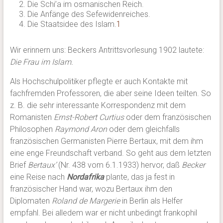
Die Schi’a im osmanischen Reich.
Die Anfänge des Sefewidenreiches.
Die Staatsidee des Islam.
1
Wir erinnern uns: Beckers Antrittsvorlesung 1902 lautete:
Die Frau im Islam.
Als Hochschulpolitiker pflegte er auch Kontakte mit
fachfremden Professoren, die aber seine Ideen teilten. So
z. B. die sehr interessante Korrespondenz mit dem
Romanisten
Ernst-Robert Curtius
oder dem französischen
Philosophen
Raymond Aron
oder dem gleichfalls
französischen Germanisten Pierre Bertaux, mit dem ihm
eine enge Freundschaft verband. So geht aus dem letzten
Brief
Bertaux’
(Nr. 438 vom 6.1.1933) hervor, daß
Becker
eine Reise nach
Nordafrika
plante, das ja fest in
französischer Hand war, wozu Bertaux ihm den
Diplomaten
Roland de Margerie
in Berlin als Helfer
empfahl. Bei alledem war er nicht unbedingt frankophil