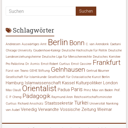
Schlagwörter
Berlin
Bonn
Andreesen
Auswärtiges Amt
C. van Arendonk
Caetani
Chicago University
Coudenhove-Kalergi
Deutsche Hochschule für Politik
Deutsche
Landeserziehungsheime
Deutsche Liga für Menschenrechte
Deutsches Komitee
Frankfurt
Pro Palästina
Dr. Asmis
Ernst-Robert Curtius
Ernst Cassirer
Gelnhausen
Fürst von Teano
GEHE Stiftung
Gertrud Bäumer
Gesellschaft für Islamkunde
Gesellschaft für Ostasiatische Kunst Berlin
Hamburg
Islamwissenschaft
Kassel
Kulturpolitiker
London
Orientalist
Paris
Padua
Max Clauß
Prinz Max von Baden
Prof.
Pädagogik
C. P. Cheng
Raymund Aron
Reichswirtschaftsminister
Türkei
Staatssekretär
Curtius
Richard Anschütz
Universität Nanking
Venedig
Verwandte
Vossische Zeitung
Weimar
van Aubel