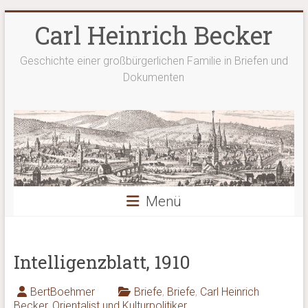
Zum
Carl Heinrich Becker
Inhalt
springen
Geschichte einer großbürgerlichen Familie in Briefen und
Dokumenten
Menü
Intelligenzblatt, 1910
BertBoehmer
Briefe
,
Briefe
,
Carl Heinrich
Becker
,
Orientalist und Kulturpolitiker