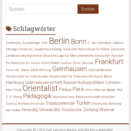
Schlagwörter
Berlin
Bonn
Andreesen
Auswärtiges Amt
C. van Arendonk
Caetani
Chicago University
Coudenhove-Kalergi
Deutsche Hochschule für Politik
Deutsche
Landeserziehungsheime
Deutsche Liga für Menschenrechte
Deutsches Komitee
Frankfurt
Pro Palästina
Dr. Asmis
Ernst-Robert Curtius
Ernst Cassirer
Gelnhausen
Fürst von Teano
GEHE Stiftung
Gertrud Bäumer
Gesellschaft für Islamkunde
Gesellschaft für Ostasiatische Kunst Berlin
Hamburg
Islamwissenschaft
Kassel
Kulturpolitiker
London
Orientalist
Paris
Padua
Max Clauß
Prinz Max von Baden
Prof.
Pädagogik
C. P. Cheng
Raymund Aron
Reichswirtschaftsminister
Türkei
Staatssekretär
Curtius
Richard Anschütz
Universität Nanking
Venedig
Verwandte
Vossische Zeitung
Weimar
van Aubel
Copyright © 2026
Carl Heinrich Becker
. Alle Rechte vorbehalten.