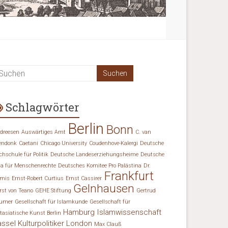
Schlagwörter
Berlin
Bonn
dreesen
Auswärtiges Amt
C. van
endonk
Caetani
Chicago University
Coudenhove-Kalergi
Deutsche
chschule für Politik
Deutsche Landeserziehungsheime
Deutsche
ga für Menschenrechte
Deutsches Komitee Pro Palästina
Dr.
Frankfurt
mis
Ernst-Robert Curtius
Ernst Cassirer
Gelnhausen
rst von Teano
GEHE Stiftung
Gertrud
umer
Gesellschaft für Islamkunde
Gesellschaft für
Hamburg
Islamwissenschaft
tasiatische Kunst Berlin
assel
Kulturpolitiker
London
Max Clauß