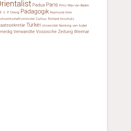
rientalist
Paris
Padua
Prinz Max von Baden
Pädagogik
of. C. P. Cheng
Raymund Aron
ichswirtschaftsminister Curtius
Richard Anschütz
Türkei
taatssekretär
Universität Nanking
van Aubel
enedig
Verwandte
Vossische Zeitung
Weimar