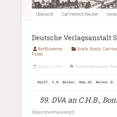
Übersicht
Carl Heinrich Becker
Verwa
Deutsche Verlagsanstalt St
BertBoehmer
Briefe
,
Briefe
,
Carl He
Politik
August 11, 2016
Deutsche Verlagsanstalt Stutt
Nachl. C.H. Becker, Rep.92. Becker D. 
59. DVA an C.H.B., Bonn
(Maschinenmanuskript)