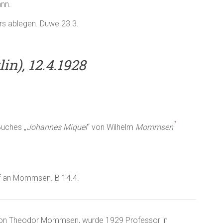
nn.
rs ablegen. Duwe 23.3.
in), 12.4.1928
1
Buches „
Johannes Miquel
“ von Wilhelm
Mommsen
f an Mommsen. B 14.4.
von Theodor Mommsen, wurde 1929 Professor in