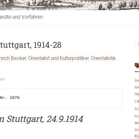
ndte und Vorfahren
uttgart, 1914-28
inrich Becker
,
Orientalist und Kulturpolitiker
,
Orientalistik
,
gart
An
Ar
Ho
Nr. 2976
Li
As
 Stuttgart, 24.9.1914
Fü
Bä
Os
K