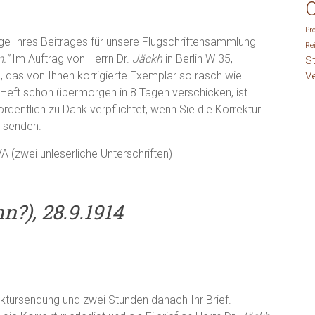
O
Pr
ge Ihres Beitrages für unsere Flugschriftensammlung
Re
.“
Im Auftrag von Herrn Dr.
Jäckh
in Berlin W 35,
S
, das von Ihnen korrigierte Exemplar so rasch wie
V
 Heft schon übermorgen in 8 Tagen verschicken, ist
rdentlich zu Dank verpflichtet, wenn Sie die Korrektur
n senden.
(zwei unleserliche Unterschriften)
n?), 28.9.1914
ektursendung und zwei Stunden danach Ihr Brief.