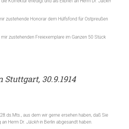
 Korrektur erledigt und als Eilbrief an Herrn Dr.
Jäckh
s mir zustehende Honorar dem Hülfsfond für Ostpreußen
der mir zustehenden Freiexemplare im Ganzen 50 Stück
 Stuttgart, 30.9.1914
m 28.ds.Mts., aus dem wir gerne ersehen haben, daß Sie
 an Herrn Dr.
Jäckh
in Berlin abgesandt haben.