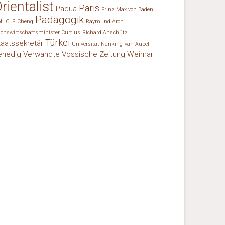
rientalist
Paris
Padua
Prinz Max von Baden
Pädagogik
of. C. P. Cheng
Raymund Aron
ichswirtschaftsminister Curtius
Richard Anschütz
Türkei
taatssekretär
Universität Nanking
van Aubel
enedig
Verwandte
Vossische Zeitung
Weimar