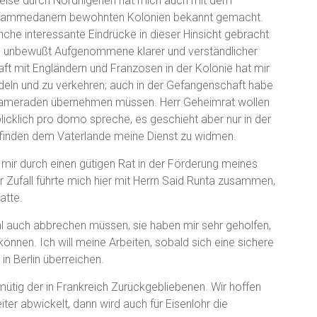
reise durch Nordnigerien hat mich auch mit dem
ohammedanern bewohnten Kolonien bekannt gemacht.
che interessante Eindrücke in dieser Hinsicht gebracht
s unbewußt Aufgenommene klarer und verständlicher
ft mit Engländern und Franzosen in der Kolonie hat mir
deln und zu verkehren; auch in der Gefangenschaft habe
 Kameraden übernehmen müssen. Herr Geheimrat wollen
blicklich pro domo spreche, es geschieht aber nur in der
u finden dem Vaterlande meine Dienst zu widmen.
mir durch einen gütigen Rat in der Förderung meines
er Zufall führte mich hier mit Herrn Said Runta zusammen,
atte.
l auch abbrechen müssen, sie haben mir sehr geholfen,
nnen. Ich will meine Arbeiten, sobald sich eine sichere
in Berlin überreichen.
tig der in Frankreich Zurückgebliebenen. Wir hoffen
ter abwickelt, dann wird auch für Eisenlohr die