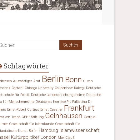
Schlagwörter
Berlin
Bonn
dreesen
Auswärtiges Amt
C. van
endonk
Caetani
Chicago University
Coudenhove-Kalergi
Deutsche
chschule für Politik
Deutsche Landeserziehungsheime
Deutsche
ga für Menschenrechte
Deutsches Komitee Pro Palästina
Dr.
Frankfurt
mis
Ernst-Robert Curtius
Ernst Cassirer
Gelnhausen
rst von Teano
GEHE Stiftung
Gertrud
umer
Gesellschaft für Islamkunde
Gesellschaft für
Hamburg
Islamwissenschaft
tasiatische Kunst Berlin
assel
Kulturpolitiker
London
Max Clauß