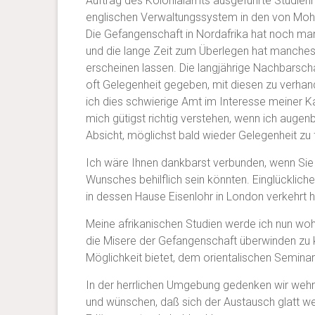
Auftrag des Kolonialamts ausgeführte Studien
englischen Verwaltungssystem in den von M
Die Gefangenschaft in Nordafrika hat noch man
und die lange Zeit zum Überlegen hat manche
erscheinen lassen. Die langjährige Nachbarscha
oft Gelegenheit gegeben, mit diesen zu verhan
ich dies schwierige Amt im Interesse meiner
mich gütigst richtig verstehen, wenn ich augen
Absicht, möglichst bald wieder Gelegenheit z
Ich wäre Ihnen dankbarst verbunden, wenn Sie 
Wunsches behilflich sein könnten. Einglücklich
in dessen Hause Eisenlohr in London verkehrt h
Meine afrikanischen Studien werde ich nun woh
die Misere der Gefangenschaft überwinden zu kö
Möglichkeit bietet, dem orientalischen Seminar 
In der herrlichen Umgebung gedenken wir wehmü
und wünschen, daß sich der Austausch glatt wei