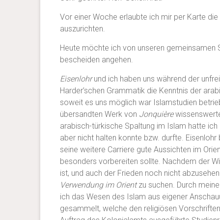
Vor einer Woche erlaubte ich mir per Karte di
auszurichten.
Heute möchte ich von unseren gemeinsamen St
bescheiden angehen.
Eisenlohr
und ich haben uns während der unfrei
Harder’schen Grammatik die Kenntnis der arab
soweit es uns möglich war Islamstudien betrie
übersandten Werk von
Jonquière
wissenswerte 
arabisch-türkische Spaltung im Islam hatte i
aber nicht halten konnte bzw. durfte. Eisenlohr 
seine weitere Carriere gute Aussichten im Ori
besonders vorbereiten sollte. Nachdem der Wi
ist, und auch der Frieden noch nicht abzusehen 
Verwendung im Orient
zu suchen. Durch meine 
ich das Wesen des Islam aus eigener Anschauu
gesammelt, welche den religiösen Vorschrifte