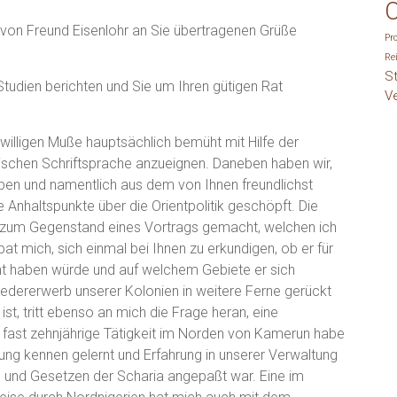
O
e von Freund Eisenlohr an Sie übertragenen Grüße
Pr
Re
S
udien berichten und Sie um Ihren gütigen Rat
V
willigen Muße hauptsächlich bemüht mit Hilfe der
ischen Schriftsprache anzueignen. Daneben haben wir,
ben und namentlich aus dem von Ihnen freundlichst
Anhaltspunkte über die Orientpolitik geschöpft. Die
ch zum Gegenstand eines Vortrags gemacht, welchen ich
bat mich, sich einmal bei Ihnen zu erkundigen, ob er für
ent haben würde und auf welchem Gebiete er sich
edererwerb unserer Kolonien in weitere Ferne gerückt
ist, tritt ebenso an mich die Frage heran, eine
fast zehnjährige Tätigkeit im Norden von Kamerun habe
ng kennen gelernt und Erfahrung in unserer Verwaltung
n und Gesetzen der Scharia angepaßt war. Eine im