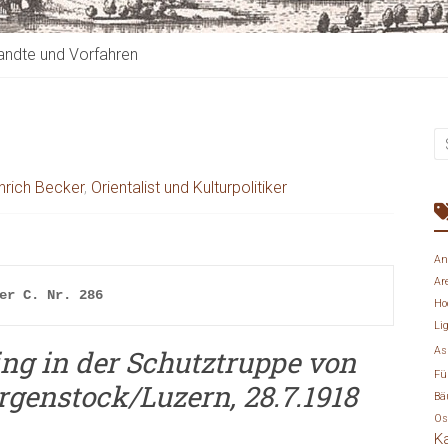
ndte und Vorfahren
inrich Becker
,
Orientalist und Kulturpolitiker
An
Ar
er C. Nr. 286
Ho
Li
ng in der Schutztruppe von
As
Fü
genstock/Luzern, 28.7.1918
Bä
Os
K