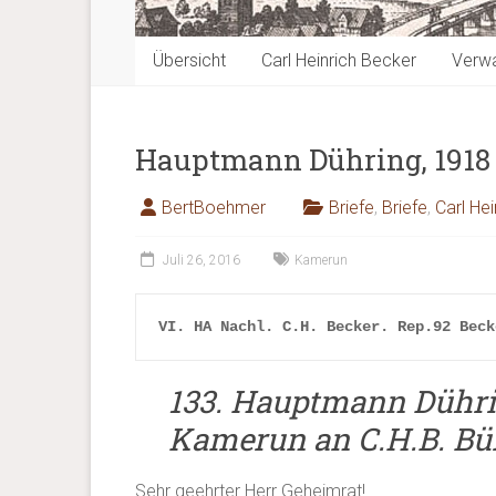
Übersicht
Carl Heinrich Becker
Verwa
Hauptmann Dühring, 1918
BertBoehmer
Briefe
,
Briefe
,
Carl He
Juli 26, 2016
Kamerun
VI. HA Nachl. 
C.H. Becker. 
Rep.92 Beck
133. Hauptmann Dühri
Kamerun an C.H.B. Bür
Sehr geehrter Herr Geheimrat!