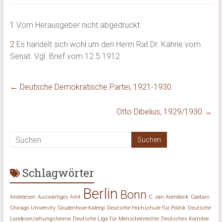
1
Vom Herausgeber nicht abgedruckt.
2
Es handelt sich wohl um den Herrn Rat Dr. Kähne vom
Senat. Vgl. Brief vom 12.5.1912
←
Deutsche Demokratische Partei, 1921-1930
Otto Dibelius, 1929/1930
→
Schlagwörter
Berlin
Bonn
Andreesen
Auswärtiges Amt
C. van Arendonk
Caetani
Chicago University
Coudenhove-Kalergi
Deutsche Hochschule für Politik
Deutsche
Landeserziehungsheime
Deutsche Liga für Menschenrechte
Deutsches Komitee