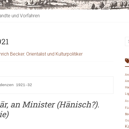
ndte und Vorfahren
921
inrich Becker
,
Orientalist und Kulturpolitiker
An
Ar
denzen 1921-32
Ho
Li
tär, an Minister (Hänisch?).
As
Fü
ie)
Bä
Os
K