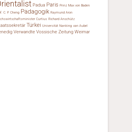
rientalist
Paris
Padua
Prinz Max von Baden
Pädagogik
of. C. P. Cheng
Raymund Aron
ichswirtschaftsminister Curtius
Richard Anschütz
Türkei
taatssekretär
Universität Nanking
van Aubel
enedig
Verwandte
Vossische Zeitung
Weimar