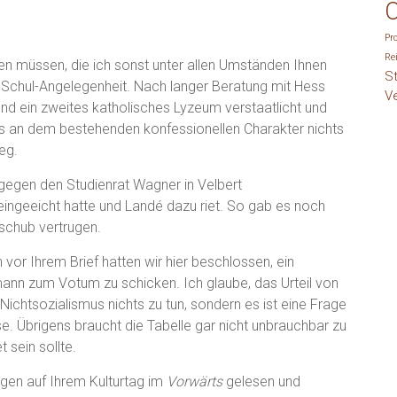
O
Pr
Re
gen müssen, die ich sonst unter allen Umständen Ihnen
S
a-Schul-Angelegenheit. Nach langer Beratung mit Hess
V
und ein zweites katholisches Lyzeum verstaatlicht und
xis an dem bestehenden konfessionellen Charakter nichts
eg.
 gegen den Studienrat Wagner in Velbert
ingeeicht hatte und Landé dazu riet. So gab es noch
fschub vertrugen.
 vor Ihrem Brief hatten wir hier beschlossen, ein
nn zum Votum zu schicken. Ich glaube, das Urteil von
Nichtsozialismus nichts zu tun, sondern es ist eine Frage
e. Übrigens braucht die Tabelle gar nicht unbrauchbar zu
 sein sollte.
ngen auf Ihrem Kulturtag im
Vorwärts
gelesen und