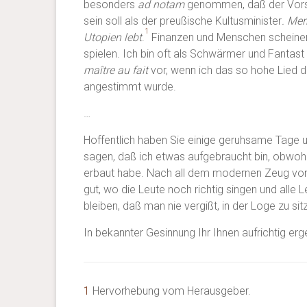
besonders
ad
notam
genommen, daß der Vorsit
sein soll als der preußische Kultusminister
. Mer
1
Utopien lebt
.
Finanzen und Menschen scheinen 
spielen. Ich bin oft als Schwärmer und Fantas
maître
au
fait
vor, wenn ich das so hohe Lied de
angestimmt wurde.
…
Hoffentlich haben Sie einige geruhsame Tage u
sagen, daß ich etwas aufgebraucht bin, obwohl
erbaut habe. Nach all dem modernen Zeug von 
gut, wo die Leute noch richtig singen und alle
bleiben, daß man nie vergißt, in der Loge zu sit
In bekannter Gesinnung Ihr Ihnen aufrichtig er
1
Hervorhebung vom Herausgeber.