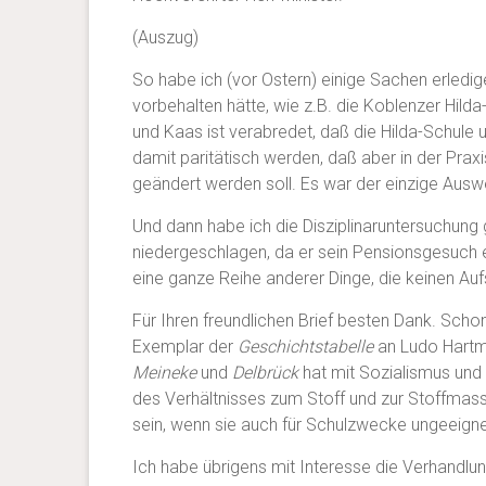
(Auszug)
So habe ich (vor Ostern) einige Sachen erledi
vorbehalten hätte, wie z.B. die Koblenzer Hild
und Kaas ist verabredet, daß die Hilda-Schule 
damit paritätisch werden, daß aber in der Pra
geändert werden soll. Es war der einzige Ausw
Und dann habe ich die Disziplinaruntersuchung
niedergeschlagen, da er sein Pensionsgesuch e
eine ganze Reihe anderer Dinge, die keinen Au
Für Ihren freundlichen Brief besten Dank. Schon
Exemplar der
Geschichtstabelle
an Ludo Hartma
Meineke
und
Delbrück
hat mit Sozialismus und 
des Verhältnisses zum Stoff und zur Stoffmass
sein, wenn sie auch für Schulzwecke ungeeignet
Ich habe übrigens mit Interesse die Verhandlu