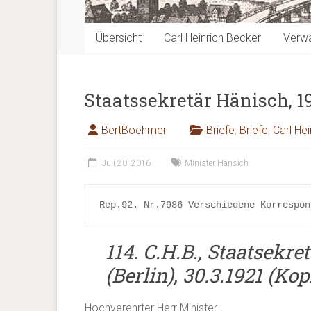
Übersicht
Carl Heinrich Becker
Verwa
Staatssekretär Hänisch, 1
BertBoehmer
Briefe
,
Briefe
,
Carl He
Juli 20, 2016
Minister Hänsich
Rep.92. Nr.7986 Verschiedene Korrespon
114.
C.H.B., Staatsekre
(Berlin), 30.3.1921 (Kop
Hochverehrter Herr Minister.