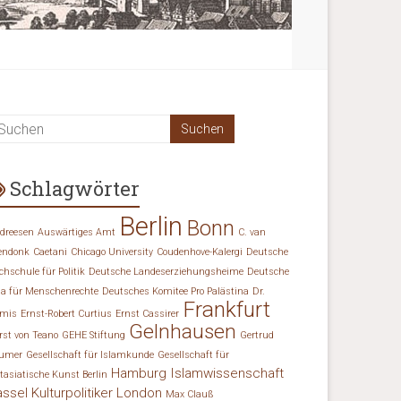
Schlagwörter
Berlin
Bonn
dreesen
Auswärtiges Amt
C. van
endonk
Caetani
Chicago University
Coudenhove-Kalergi
Deutsche
chschule für Politik
Deutsche Landeserziehungsheime
Deutsche
ga für Menschenrechte
Deutsches Komitee Pro Palästina
Dr.
Frankfurt
mis
Ernst-Robert Curtius
Ernst Cassirer
Gelnhausen
rst von Teano
GEHE Stiftung
Gertrud
umer
Gesellschaft für Islamkunde
Gesellschaft für
Hamburg
Islamwissenschaft
tasiatische Kunst Berlin
assel
Kulturpolitiker
London
Max Clauß