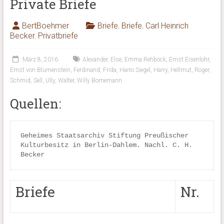
Private Briefe
BertBoehmer
Briefe
,
Briefe
,
Carl Heinrich
Becker
,
Privatbriefe
März 8, 2016
Alexander
,
Else
,
Emma Rehbock
,
Ernst Eisenlohr
,
Ernst von Blumenstein
,
Ferdinand
,
Frida
,
Harro Siegel
,
Harry
,
Hellmut
,
Roger
,
Schmid
,
Sell
,
Ully
,
Walter
,
Willy Bornemann
Quellen:
Geheimes Staatsarchiv Stiftung Preußischer 
Kulturbesitz in Berlin-Dahlem. Nachl. C. H. 
Becker
Briefe
Nr.