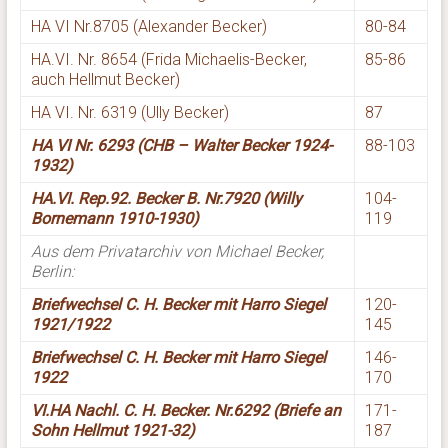
HA VI Nr.8705 (Alexander Becker)
80-84
HA.VI. Nr. 8654 (Frida Michaelis-Becker,
85-86
auch Hellmut Becker)
HA VI. Nr. 6319 (Ully Becker)
87
HA VI Nr. 6293 (CHB – Walter Becker 1924-
88-103
1932)
HA.VI. Rep.92. Becker B. Nr.7920 (Willy
104-
Bornemann 1910-1930)
119
Aus dem Privatarchiv von Michael Becker,
Berlin:
Briefwechsel C. H. Becker mit Harro Siegel
120-
1921/1922
145
Briefwechsel C. H. Becker mit Harro Siegel
146-
1922
170
VI.HA Nachl. C. H. Becker. Nr.6292 (Briefe an
171-
Sohn Hellmut 1921-32)
187