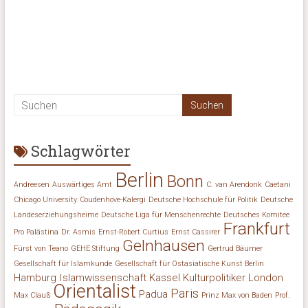
Schlagwörter
Berlin
Bonn
Andreesen
Auswärtiges Amt
C. van Arendonk
Caetani
Chicago University
Coudenhove-Kalergi
Deutsche Hochschule für Politik
Deutsche
Landeserziehungsheime
Deutsche Liga für Menschenrechte
Deutsches Komitee
Frankfurt
Pro Palästina
Dr. Asmis
Ernst-Robert Curtius
Ernst Cassirer
Gelnhausen
Fürst von Teano
GEHE Stiftung
Gertrud Bäumer
Gesellschaft für Islamkunde
Gesellschaft für Ostasiatische Kunst Berlin
Hamburg
Islamwissenschaft
Kassel
Kulturpolitiker
London
Orientalist
Paris
Padua
Max Clauß
Prinz Max von Baden
Prof.