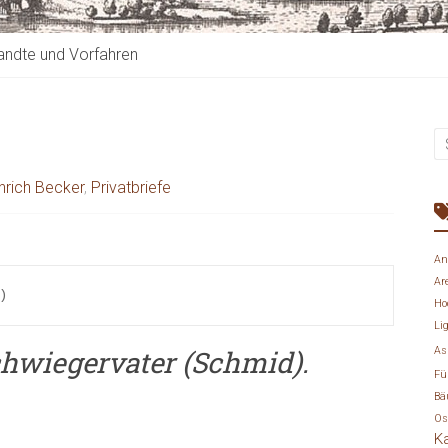
ndte und Vorfahren
inrich Becker
,
Privatbriefe
An
Ar
)
Ho
Li
chwiegervater (Schmid).
As
Fü
Bä
Os
K