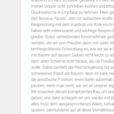
Während ich dies schreibe, gedenke ich des he
meiner Grippe nicht schreiben können und bitte
Glückwünsche in Empfang zu nehmen. Mein gepla
1
den
Nuntius Pacelli
, den ich aufsuchen wollte
Besprechung mit dem Kardinal von Köln noch ku
haben sehr interessante und wichtige Besprech
glaube, Gutes verheißendes Einvernehmen gef
worden, die wir von Preußen dann mit vieler
Mü
kirchenpolitische Entwicklung so, wie wir sie i
mit Bayern auf diesem Gebiet nicht leicht zu 
dem alten Schema nicht heraus, als ob Preuße
wolle. Dabei besteht die Reichsregierung nur 
schwereren Stand als Bayern; denn es kann nun e
die preußische Position, wenn Berlin außerhal
packen, wenn man sieht, wie wir an unserer ei
Wir brauchen diesen komplizierten Bau, um uns
geben, und dann schlagen wir uns wieder mit d
alles trotz dem ausgesprochenen Willen, bei
spätere Jahrhunderte auf all diese Verhältnisse