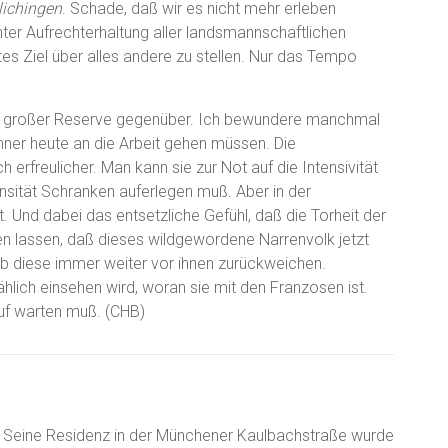
lichingen
. Schade, daß wir es nicht mehr erleben
unter Aufrechterhaltung aller landsmannschaftlichen
es Ziel über alles andere zu stellen. Nur das Tempo
mit großer Reserve gegenüber. Ich bewundere manchmal
ner heute an die Arbeit gehen müssen. Die
h erfreulicher. Man kann sie zur Not auf die Intensivität
ensität Schranken auferlegen muß. Aber in der
. Und dabei das entsetzliche Gefühl, daß die Torheit der
n lassen, daß dieses wildgewordene Narrenvolk jetzt
lb diese immer weiter vor ihnen zurückweichen.
ählich einsehen wird, woran sie mit den Franzosen ist.
auf warten muß. (CHB)
II. Seine Residenz in der Münchener Kaulbachstraße wurde