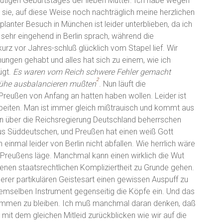
utigen Geburtstages der lieben Mutter. Ich habe wegen
 sie, auf diese Weise noch nachträglich meine herzlichen
nter Besuch in München ist leider unterblieben, da ich
, sehr eingehend in Berlin sprach, während die
rz vor Jahres-schluß glücklich vom Stapel lief. Wir
ungen gehabt und alles hat sich zu einem, wie ich
ügt.
Es waren vom Reich schwere Fehler gemacht
2
he ausbalancieren mußten
. Nun läuft die
n Preußen von Anfang an hatten haben wollen. Leider ist
arbeiten. Man ist immer gleich mißtrauisch und kommt aus
n über die Reichsregierung Deutschland beherrschen
aus Süddeutschen, und Preußen hat einen weiß Gott
inmal leider von Berlin nicht abfallen. Wie herrlich wäre
b Preußens läge. Manchmal kann einen wirklich die Wut
genen staatsrechtlichen Kompliziertheit zu Grunde gehen.
erer partikulären Geistesart einen gewissen Auspuff zu
emselben Instrument gegenseitig die Köpfe ein. Und das
sammen zu bleiben. Ich muß manchmal daran denken, daß
 mit dem gleichen Mitleid zurückblicken wie wir auf die