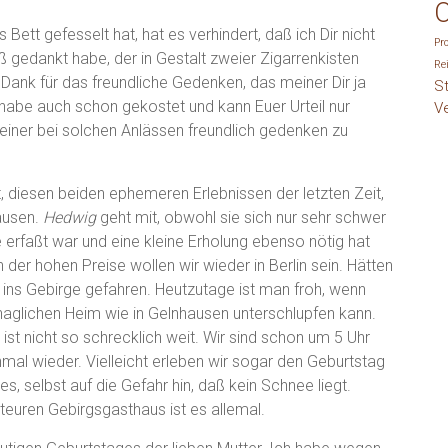
O
 Bett gefesselt hat, hat es verhindert, daß ich Dir nicht
Pr
ß gedankt habe, der in Gestalt zweier Zigarrenkisten
Re
 Dank für das freundliche Gedenken, das meiner Dir ja
S
abe auch schon gekostet und kann Euer Urteil nur
V
 meiner bei solchen Anlässen freundlich gedenken zu
, diesen beiden ephemeren Erlebnissen der letzten Zeit,
ausen.
Hedwig
geht mit, obwohl sie sich nur sehr schwer
 erfaßt war und eine kleine Erholung ebenso nötig hat
n der hohen Preise wollen wir wieder in Berlin sein. Hätten
 ins Gebirge gefahren. Heutzutage ist man froh, wenn
haglichen Heim wie in Gelnhausen unterschlupfen kann.
s ist nicht so schrecklich weit. Wir sind schon um 5 Uhr
mal wieder. Vielleicht erleben wir sogar den Geburtstag
es, selbst auf die Gefahr hin, daß kein Schnee liegt.
 teuren Gebirgsgasthaus ist es allemal.