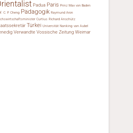
rientalist
Paris
Padua
Prinz Max von Baden
Pädagogik
of. C. P. Cheng
Raymund Aron
ichswirtschaftsminister Curtius
Richard Anschütz
Türkei
taatssekretär
Universität Nanking
van Aubel
enedig
Verwandte
Vossische Zeitung
Weimar