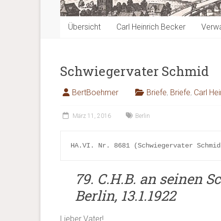
Übersicht
Carl Heinrich Becker
Verwa
Schwiegervater Schmid
BertBoehmer
Briefe
,
Briefe
,
Carl He
März 11, 2016
Berlin
HA.VI. Nr. 8681 (Schwiegervater Schmid
79. C.H.B. an seinen S
Berlin, 13.1.1922
Lieber Vater!