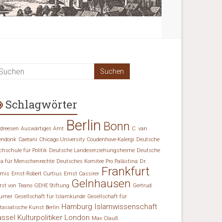
Schlagwörter
Berlin
Bonn
dreesen
Auswärtiges Amt
C. van
endonk
Caetani
Chicago University
Coudenhove-Kalergi
Deutsche
chschule für Politik
Deutsche Landeserziehungsheime
Deutsche
ga für Menschenrechte
Deutsches Komitee Pro Palästina
Dr.
Frankfurt
mis
Ernst-Robert Curtius
Ernst Cassirer
Gelnhausen
rst von Teano
GEHE Stiftung
Gertrud
umer
Gesellschaft für Islamkunde
Gesellschaft für
Hamburg
Islamwissenschaft
tasiatische Kunst Berlin
assel
Kulturpolitiker
London
Max Clauß