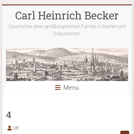
Zum
Carl Heinrich Becker
Inhalt
springen
Geschichte einer großbürgerlichen Familie in Briefen und
Dokumenten
Menü
4
Ulf