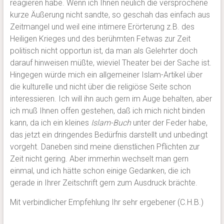
reagieren habe. Wenn ich Ihnen neulich die versprochene
kurze Äußerung nicht sandte, so geschah das einfach aus
Zeitmangel und weil eine intimere Erörterung z.B. des
Heiligen Krieges und des berühmten Fetwas zur Zeit
politisch nicht opportun ist, da man als Gelehrter doch
darauf hinweisen müßte, wieviel Theater bei der Sache ist.
Hingegen würde mich ein allgemeiner Islam-Artikel über
die kulturelle und nicht über die religiöse Seite schon
interessieren. Ich will ihn auch gern im Auge behalten, aber
ich muß Ihnen offen gestehen, daß ich mich nicht binden
kann, da ich ein kleines
Islam-Buch
unter der Feder habe,
das jetzt ein dringendes Bedürfnis darstellt und unbedingt
vorgeht. Daneben sind meine dienstlichen Pflichten zur
Zeit nicht gering. Aber immerhin wechselt man gern
einmal, und ich hätte schon einige Gedanken, die ich
gerade in Ihrer Zeitschrift gern zum Ausdruck brächte.
Mit verbindlicher Empfehlung Ihr sehr ergebener (C.H.B.)