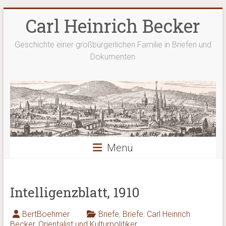
Zum
Carl Heinrich Becker
Inhalt
springen
Geschichte einer großbürgerlichen Familie in Briefen und
Dokumenten
Menü
Intelligenzblatt, 1910
BertBoehmer
Briefe
,
Briefe
,
Carl Heinrich
Becker
,
Orientalist und Kulturpolitiker