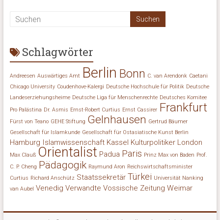
Schlagwörter
Berlin
Bonn
Andreesen
Auswärtiges Amt
C. van Arendonk
Caetani
Chicago University
Coudenhove-Kalergi
Deutsche Hochschule für Politik
Deutsche
Landeserziehungsheime
Deutsche Liga für Menschenrechte
Deutsches Komitee
Frankfurt
Pro Palästina
Dr. Asmis
Ernst-Robert Curtius
Ernst Cassirer
Gelnhausen
Fürst von Teano
GEHE Stiftung
Gertrud Bäumer
Gesellschaft für Islamkunde
Gesellschaft für Ostasiatische Kunst Berlin
Hamburg
Islamwissenschaft
Kassel
Kulturpolitiker
London
Orientalist
Paris
Padua
Max Clauß
Prinz Max von Baden
Prof.
Pädagogik
C. P. Cheng
Raymund Aron
Reichswirtschaftsminister
Türkei
Staatssekretär
Curtius
Richard Anschütz
Universität Nanking
Venedig
Verwandte
Vossische Zeitung
Weimar
van Aubel