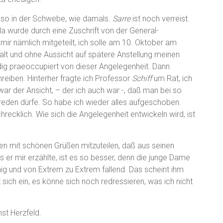
es so in der Schwebe, wie damals.
Sarre
ist noch verreist.
da wurde durch eine Zuschrift von der General-
 mir nämlich mitgeteilt, ich solle am 10. Oktober am
t und ohne Aussicht auf spätere Anstellung meinen
ndig praeoccupiert von dieser Angelegenheit. Dann
reiben. Hinterher fragte ich Professor
Schiff
um Rat, ich
r der Ansicht, – der ich auch war -, daß man bei so
 reden dürfe. So habe ich wieder alles aufgeschoben.
hrecklich. Wie sich die Angelegenheit entwickeln wird, ist
hnen mit schönen Grüßen mitzuteilen, daß aus seinen
er mir erzählte, ist es so besser, denn die junge Dame
ähig und von Extrem zu Extrem fallend. Das scheint ihm
 sich ein, es könne sich noch redressieren, was ich nicht
st Herzfeld.