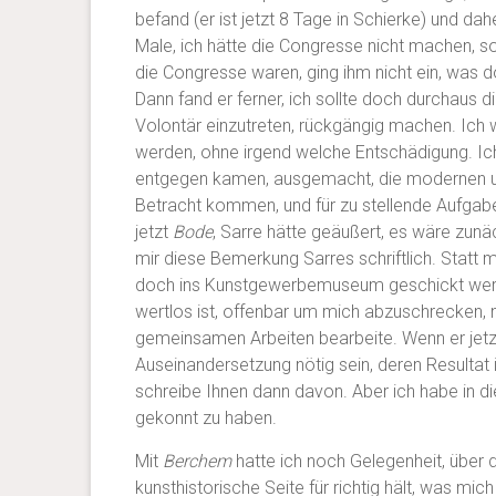
befand (er ist jetzt 8 Tage in Schierke) und da
Male, ich hätte die Congresse nicht machen, son
die Congresse waren, ging ihm nicht ein, was do
Dann fand er ferner, ich sollte doch durchaus 
Volontär einzutreten, rückgängig machen. Ich
werden, ohne irgend welche Entschädigung. Ich
entgegen kamen, ausgemacht, die modernen und
Betracht kommen, und für zu stellende Aufga
jetzt
Bode
, Sarre hätte geäußert, es wäre zunä
mir diese Bemerkung Sarres schriftlich. Statt m
doch ins Kunstgewerbemuseum geschickt werde
wertlos ist, offenbar um mich abzuschrecken, n
gemeinsamen Arbeiten bearbeite. Wenn er jetz
Auseinandersetzung nötig sein, deren Resultat ic
schreibe Ihnen dann davon. Aber ich habe in d
gekonnt zu haben.
Mit
Berchem
hatte ich noch Gelegenheit, über d
kunsthistorische Seite für richtig hält, was mic