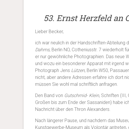
53. Ernst Herzfeld an C
Lieber Becker,
ich war neulich in der Handschriften-Abteilung 
Dahms
, Berlin NO, Cotheniusstr. 7 wiederholt 
er nur gewöhnliche Photographien. Das neue Wei
und wozu ein besonderer Apparat mit irgend we
Photograph Jens
Lützen
, Berlin W50, Passauer
nicht, aber andere Adressen erfahre ich dort n
müssen Sie wohl mal schriftlich anfragen.
Den Band von
Gutschmid- Klein
, Schriften (II
Großen bis zum Ende der Sassaniden) habe ich
Nachricht über den Thron Alexanders.
Nach längerer Pause, und nachdem das Museum 
Kunstgewerbe-Museum als Volontär antreten, o