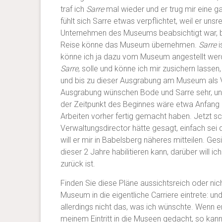
traf ich
Sarre
mal wieder und er trug mir eine g
fühlt sich Sarre etwas verpflichtet, weil er un
Unternehmen des Museums beabsichtigt war, bez
Reise könne das Museum übernehmen.
Sarre
i
könne ich ja dazu vom Museum angestellt werde
Sarre
, solle und könne ich mir zusichern lassen
und bis zu dieser Ausgrabung am Museum als Vo
Ausgrabung wünschen Bode und Sarre sehr, und
der Zeitpunkt des Beginnes wäre etwa Anfang 
Arbeiten vorher fertig gemacht haben. Jetzt s
Verwaltungsdirector hätte gesagt, einfach sei 
will er mir in Babelsberg näheres mitteilen. Ge
dieser 2 Jahre habilitieren kann, darüber will 
zurück ist.
Finden Sie diese Pläne aussichtsreich oder nic
Museum in die eigentliche Carriere eintrete: 
allerdings nicht das, was ich wünschte. Wenn er
meinem Eintritt in die Museen gedacht, so ka