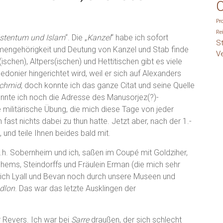
O
Pr
Re
istentum und Islam
“. Die „
Kanzel
“ habe ich sofort
S
mengehörigkeit und Deutung von Kanzel und Stab finde
V
schen), Altpers(ischen) und Hettitischen gibt es viele
cedonier hingerichtet wird, weil er sich auf Alexanders
schmid
, doch konnte ich das ganze Citat und seine Quelle
konnte ich noch die Adresse des Manusorjez(?)-
 militärische Übung, die mich diese Tage von jeder
 fast nichts dabei zu thun hatte. Jetzt aber, nach der 1.-
und teile Ihnen beides bald mit.
d.h. Sobernheim und ich, saßen im Coupé mit Goldziher,
rchems, Steindorffs und Fräulein Erman (die mich sehr
e ich Lyall und Bevan noch durch unsere Museen und
dlon
. Das war das letzte Ausklingen der
 Revers. Ich war bei
Sarre
draußen, der sich schlecht