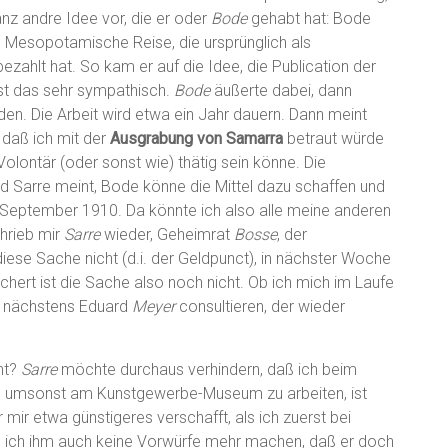
anz andre Idee vor, die er oder
Bode
gehabt hat: Bode
sre Mesopotamische Reise, die ursprünglich als
ahlt hat. So kam er auf die Idee, die Publication der
st das sehr sympathisch.
Bode
äußerte dabei, dann
n. Die Arbeit wird etwa ein Jahr dauern. Dann meint
, daß ich mit der
Ausgrabung von Samarra
betraut würde
lontär (oder sonst wie) thätig sein könne. Die
 Sarre meint, Bode könne die Mittel dazu schaffen und
September 1910. Da könnte ich also alle meine anderen
chrieb mir
Sarre
wieder, Geheimrat
Bosse
, der
diese Sache nicht (d.i. der Geldpunct), in nächster Woche
sichert ist die Sache also noch nicht. Ob ich mich im Laufe
ich nächstens Eduard
Meyer
consultieren, der wieder
ht?
Sarre
möchte durchaus verhindern, daß ich beim
und umsonst am Kunstgewerbe-Museum zu arbeiten, ist
 mir etwa günstigeres verschafft, als ich zuerst bei
nn ich ihm auch keine Vorwürfe mehr machen, daß er doch