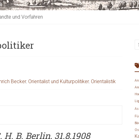
ndte und Vorfahren
olitiker
inrich Becker
,
Orientalist und Kulturpolitiker
,
Orientalistik
An
Ar
Ho
Li
As
Fü
Bä
Os
. H. B. Berlin, 31.8.1908
K