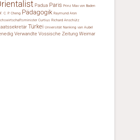
rientalist
Paris
Padua
Prinz Max von Baden
Pädagogik
of. C. P. Cheng
Raymund Aron
ichswirtschaftsminister Curtius
Richard Anschütz
Türkei
taatssekretär
Universität Nanking
van Aubel
enedig
Verwandte
Vossische Zeitung
Weimar