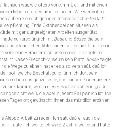
her launisch war, wie öfters vorkommt; er fand mit einem
dern lieber unterdes arbeiten sollen. Wie wertvoll mir
ch auf ein ziemlich geringes Interesse schließen läßt.
die Verpflichtung, Ende Oktober bei den Museen als
 würde mit ganz ungeeigneten Arbeiten ausgenützt
 hatte nun ursprünglich mit
Bode
und
Bosse
, die sehr
 abendländischen Abteilungen sollten nicht für mich in
ben solle eine Remuneration bekommen. Da sagte mir
chst im Kaiser-Friedrich-Museum kein Platz.
Bosse
zeigte
ir die Wege zu ebnen, hat er es also veranlaßt, daß ich
n soll, welche Beschäftigung für mich dort sehr
ur damit ich das ganze lasse, und nur seine oder unsere
t zurück kommt, wird in dieser Sache noch eine große
h noch nicht weiß, die aber in jedem Fall peinlich ist. Ich
iesen Tagen oft gewünscht, Ihnen das mündlich erzählen
ie Aleppo-Arbeit zu reden. Ich sah, daß er auch die
h sehr freute. Ich wollte ich wäre 2 Jahre weiter und hätte