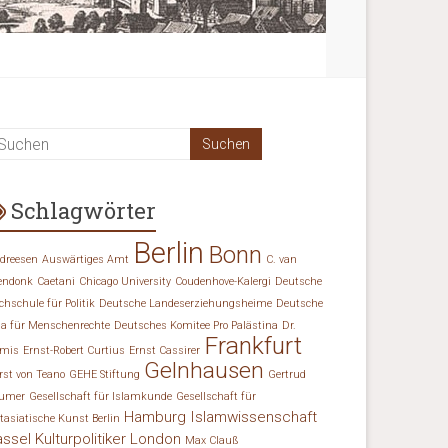
Schlagwörter
Berlin
Bonn
dreesen
Auswärtiges Amt
C. van
endonk
Caetani
Chicago University
Coudenhove-Kalergi
Deutsche
chschule für Politik
Deutsche Landeserziehungsheime
Deutsche
ga für Menschenrechte
Deutsches Komitee Pro Palästina
Dr.
Frankfurt
mis
Ernst-Robert Curtius
Ernst Cassirer
Gelnhausen
rst von Teano
GEHE Stiftung
Gertrud
umer
Gesellschaft für Islamkunde
Gesellschaft für
Hamburg
Islamwissenschaft
tasiatische Kunst Berlin
assel
Kulturpolitiker
London
Max Clauß