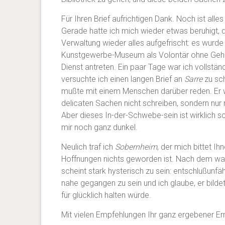
Für Ihren Brief aufrichtigen Dank. Noch ist all
Gerade hatte ich mich wieder etwas beruhigt, 
Verwaltung wieder alles aufgefrischt: es wurde
Kunstgewerbe-Museum als Volontär ohne Gehal
Dienst antreten. Ein paar Tage war ich vollstä
versuchte ich einen langen Brief an
Sarre
zu sch
mußte mit einem Menschen darüber reden. Er wa
delicaten Sachen nicht schreiben, sondern nur
Aber dieses In-der-Schwebe-sein ist wirklich sc
mir noch ganz dunkel.
Neulich traf ich
Sobernheim
, der mich bittet I
Hoffnungen nichts geworden ist. Nach dem was 
scheint stark hysterisch zu sein: entschlußunf
nahe gegangen zu sein und ich glaube, er bildet
für glücklich halten würde.
Mit vielen Empfehlungen Ihr ganz ergebener Ern