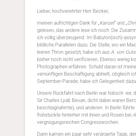
Lieber, hochverehrter Herr Becker,
meinen aufrichtigen Dank für „
Kanzel
“ und „
Chr
gelesen, das andere lese ich noch. Die Zusam
ich völlig überzeugend. Im Babylon(isch)-assyr(i
bildliche Parallelen dazu. Die Stelle, wo ein Ma
leeren Thron gesetzt, habe ich aus
A. von Gut
bisher noch nicht verificieren. Ebenso wenig 
Photographen erfahren. Schuld daran ist meine
vernünftigen Beschäftigung abhielt, obgleich ich
September-Parade, habe ich Gelegenheit dazu, 
Unsere Rückfahrt nach Berlin war hübsch: wir, 
Sir Charles Lyall, Bevan, dicht dabei waren Be
beschlagnahmte), und anderen. In Berlin führt
frühstückte hinterher mit ihnen und Rosen bei
A
vergnügungsreichen Congresswochen.
Dann kamen ein paar sehr verärgerte Tage, der