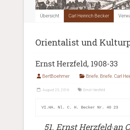
Übersicht
Carl Heinrich Becker
Verwa
Orientalist und Kulturp
Ernst Herzfeld, 1908-33
BertBoehmer
Briefe
,
Briefe
,
Carl He
August 25, 2016
Ernst Herzfeld
VI.HA. Nl. C. H. Becker Nr. 40 23
51. Ernst Herzfeld
an C
1