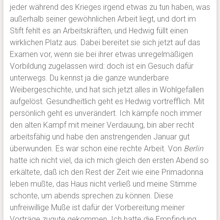
jeder während des Krieges irgend etwas zu tun haben, was
außerhalb seiner gewöhnlichen Arbeit liegt, und dort im
Stift fehlt es an Arbeitskräften, und Hedwig füllt einen
wirklichen Platz aus. Dabei bereitet sie sich jetzt auf das
Examen vor, wenn sie bei ihrer etwas unregelmäßigen
Vorbildung zugelassen wird: doch ist ein Gesuch dafür
unterwegs. Du kennst ja die ganze wunderbare
Weibergeschichte, und hat sich jetzt alles in Wohlgefallen
aufgelöst. Gesundheitlich geht es Hedwig vortrefflich. Mit
persönlich geht es unverändert. Ich kämpfe noch immer
den alten Kampf mit meiner Verdauung, bin aber recht
arbeitsfähig und habe den anstrengenden Januar gut
überwunden. Es war schon eine rechte Arbeit. Von
Berlin
hatte ich nicht viel, da ich mich gleich den ersten Abend so
erkältete, daß ich den Rest der Zeit wie eine Primadonna
leben mußte, das Haus nicht verließ und meine Stimme
schonte, um abends sprechen zu können. Diese
unfreiwillige Muße ist dafür der Vorbereitung meiner
Vorträge zugute gekommen. Ich hatte die Empfindung,