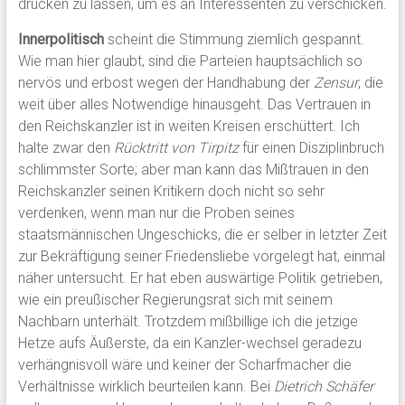
drucken zu lassen, um es an Interessenten zu verschicken.
Innerpolitisch
scheint die Stimmung ziemlich gespannt.
Wie man hier glaubt, sind die Parteien hauptsächlich so
nervös und erbost wegen der Handhabung der
Zensur
, die
weit über alles Notwendige hinausgeht. Das Vertrauen in
den Reichskanzler ist in weiten Kreisen erschüttert. Ich
halte zwar den
Rücktritt von Tirpitz
für einen Disziplinbruch
schlimmster Sorte; aber man kann das Mißtrauen in den
Reichskanzler seinen Kritikern doch nicht so sehr
verdenken, wenn man nur die Proben seines
staatsmännischen Ungeschicks, die er selber in letzter Zeit
zur Bekräftigung seiner Friedensliebe vorgelegt hat, einmal
näher untersucht. Er hat eben auswärtige Politik getrieben,
wie ein preußischer Regierungsrat sich mit seinem
Nachbarn unterhält. Trotzdem mißbillige ich die jetzige
Hetze aufs Äußerste, da ein Kanzler-wechsel geradezu
verhängnisvoll wäre und keiner der Scharfmacher die
Verhältnisse wirklich beurteilen kann. Bei
Dietrich Schäfer