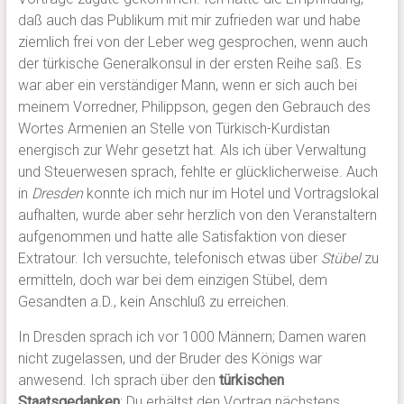
daß auch das Publikum mit mir zufrieden war und habe
ziemlich frei von der Leber weg gesprochen, wenn auch
der türkische Generalkonsul in der ersten Reihe saß. Es
war aber ein verständiger Mann, wenn er sich auch bei
meinem Vorredner, Philippson, gegen den Gebrauch des
Wortes Armenien an Stelle von Türkisch-Kurdistan
energisch zur Wehr gesetzt hat. Als ich über Verwaltung
und Steuerwesen sprach, fehlte er glücklicherweise. Auch
in
Dresden
konnte ich mich nur im Hotel und Vortragslokal
aufhalten, wurde aber sehr herzlich von den Veranstaltern
aufgenommen und hatte alle Satisfaktion von dieser
Extratour. Ich versuchte, telefonisch etwas über
Stübel
zu
ermitteln, doch war bei dem einzigen Stübel, dem
Gesandten a.D., kein Anschluß zu erreichen.
In Dresden sprach ich vor 1000 Männern; Damen waren
nicht zugelassen, und der Bruder des Königs war
anwesend. Ich sprach über den
türkischen
Staatsgedanken
: Du erhältst den Vortrag nächstens