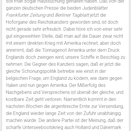
soll man sogar Haussuchung gehalten haben. Daß von der
ganzen deutschen Presse die beiden Judenblätter
Frankfurter Zeitung
und
Berliner Tagblatt
jetzt die
Hoforgane des Reichskanzlers geworden sind, ist doch
nicht gerade sehr erfreulich. Dabei höre ich von einer sehr
gut eingeweihten Stelle, daß man auf die Dauer zwar nicht
mit einem direkten Krieg mit Amerika rechnet, aber doch
annimmt, daß die Tonnagenot Amerika unter dem Druck
Englands doch zwingen wird, unsere Schiffe in Beschlag zu
nehmen. Die Gegner des Kanzlers sagen, daß er jetzt die
gleiche Schonungspolitik betreibe wie einst in der
belgischen Frage, um England zu ködern, wie dann gegen
Italien und nun gegen Amerika. Der Mißerfolg des
Nachgebens und Versprechens ist überall der gleiche, und
kostbare Zeit geht verloren. Namentlich kommt in den
nächsten Wochen die argentinische Ernte zur Versendung,
die England wieder lange Zeit von der Zufuhr unabhängig
machen würde. Die andere Partei ist der Meinung, daß der
scharfe Unterseebootskrieg auch Holland und Dänemark