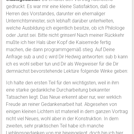
gedruckt. Es war mir eine kleine Satisfaktion, daß die
Herren des Vorstandes, darunter ein ehemaliger
Unterrichtsminister, sich lebhaft darüber unterhielten,
welche Ausbildung ich eigentlich besitze, ob ich Philologe
oder Jurist sei. Bitte nicht grinsen! Nach meiner Rückkehr
mußte ich hier Hals über Kopf die Kaiserrede fertig
machen, die dann programmgemäß stieg. Auf Deine
Anfrage sub a und c wird Dir Hedwig antworten: sub b kann
ich es wohl selber tun und Dir als Wegweiser für die Dir
demnächst bevorstehende Lektüre folgende Winke geben:
Ich halte den ersten Teil für den wichtigsten, weil in ihm
eine starke gedankliche Durcharbeitung bekannter
Tatsachen liegt. Das Neue erkennt aber nur, wer wirklich
Freude an reiner Gedankenarbeit hat. Abgesehen von
einigen kleinen Lichtern ist materiell in dem ganzen Vortrag
nicht viel Neues, wohl aber in der Konstruktion. In dem
zweiten, sehr praktischen Teil habe ich manche
Lieblingsgedanken von mir hineingelegt, doch bin ich hier