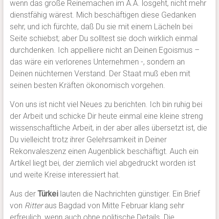
wenn das große Reinemachen im A.A. losgeht, nicht mehr
dienstfähig wärest. Mich beschäftigen diese Gedanken
sehr, und ich fürchte, daß Du sie mit einem Lächeln bei
Seite schiebst; aber Du solltest sie doch wirklich einmal
durchdenken. Ich appelliere nicht an Deinen Egoismus –
das wäre ein verlorenes Unternehmen -, sondern an
Deinen nüchternen Verstand. Der Staat muß eben mit
seinen besten Kräften ökonomisch vorgehen.
Von uns ist nicht viel Neues zu berichten. Ich bin ruhig bei
der Arbeit und schicke Dir heute einmal eine kleine streng
wissenschaftliche Arbeit, in der aber alles übersetzt ist, die
Du vielleicht trotz ihrer Gelehrsamkeit in Deiner
Rekonvaleszenz einen Augenblick beschäftigt. Auch ein
Artikel liegt bei, der ziemlich viel abgedruckt worden ist
und weite Kreise interessiert hat.
Aus der
Türkei
lauten die Nachrichten günstiger. Ein Brief
von
Ritter
aus Bagdad von Mitte Februar klang sehr
erfreulich, wenn auch ohne politische Details. Die