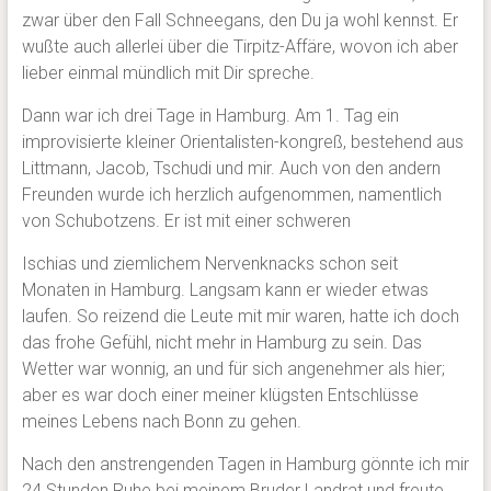
zwar über den Fall Schneegans, den Du ja wohl kennst. Er
wußte auch allerlei über die Tirpitz-Affäre, wovon ich aber
lieber einmal mündlich mit Dir spreche.
Dann war ich drei Tage in Hamburg. Am 1. Tag ein
improvisierte kleiner Orientalisten-kongreß, bestehend aus
Littmann, Jacob, Tschudi und mir. Auch von den andern
Freunden wurde ich herzlich aufgenommen, namentlich
von Schubotzens. Er ist mit einer schweren
Ischias und ziemlichem Nervenknacks schon seit
Monaten in Hamburg. Langsam kann er wieder etwas
laufen. So reizend die Leute mit mir waren, hatte ich doch
das frohe Gefühl, nicht mehr in Hamburg zu sein. Das
Wetter war wonnig, an und für sich angenehmer als hier;
aber es war doch einer meiner klügsten Entschlüsse
meines Lebens nach Bonn zu gehen.
Nach den anstrengenden Tagen in Hamburg gönnte ich mir
24 Stunden Ruhe bei meinem Bruder Landrat und freute