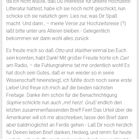
da ich nicht wußte, daß Du Interesse für unsere Hochzeits-
Litteratur hättest, habe ich sie noch nicht geschickt, nun
schicke ich sie natürlich gern. Lies nur, was Dir Spaß
macht. Und dann , – meine Verse zur Hochzeitsreise (?)
laßt bitte unter uns Älteren bleiben.- Gelegentlich
bekommen wir dann wohl alles zurück.
Es freute mich so daß
Otto
und
Walther
einmal bei Euch
sein konnten, habt Dank! Mit großer Freude hörte ich
Carl
am Radio, – die Fühlungnahme tat mir ordentlich wohl! Es
hat doch sein Gutes, daß er nun wieder so in seine
Wissenschaft hineinsteigt, ich fühlte doch noch seine erste
Liebe! Und freue ich mich auf die beiden nächsten
Freitage. Danke ihm schön für die Benachrichtigung.
Sophie
schickte nun auch ‚
mit herzl. Gruß’
endlich den
letzten zusammenfassenden Brief! Fein! Das Urteil über die
Amerikaner will ich mir abschreiben, lasse den Brief dann
aber baldmöglichst an Ferdis gehen.- Laß Dir noch herzlich
für Deinen lieben Brief danken, Hedwig, und nimm für heute