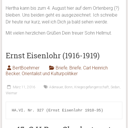
Hertha kann bis zum 4. August hier auf dem Ortenberg (?)
bleiben. Uns beiden geht es ausgezeichnet. Ich schreibe
Dir heute nur kurz, weil ich Dich ja bald sehen werde.
Mit vielen herzlichen Grüßen Dein treuer Sohn Hellmut.
Ernst Eisenlohr (1916-1919)
BertBoehmer
Briefe
,
Briefe
,
Carl Heinrich
Becker
,
Orientalist und Kulturpolitiker
März 11, 2016
Adenauer
,
Bonn
,
Kriegesgefangenschaft
,
Sedan
,
Weimar
HA.VI. Nr. 327 (Ernst Eisenlohr 1910-35)