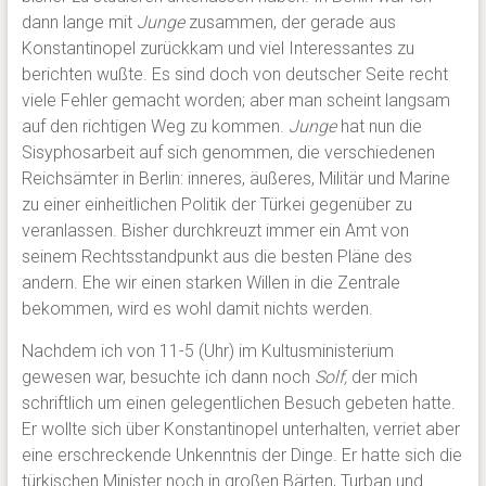
dann lange mit
Junge
zusammen, der gerade aus
Konstantinopel zurückkam und viel Interessantes zu
berichten wußte. Es sind doch von deutscher Seite recht
viele Fehler gemacht worden; aber man scheint langsam
auf den richtigen Weg zu kommen.
Junge
hat nun die
Sisyphosarbeit auf sich genommen, die verschiedenen
Reichsämter in Berlin: inneres, äußeres, Militär und Marine
zu einer einheitlichen Politik der Türkei gegenüber zu
veranlassen. Bisher durchkreuzt immer ein Amt von
seinem Rechtsstandpunkt aus die besten Pläne des
andern. Ehe wir einen starken Willen in die Zentrale
bekommen, wird es wohl damit nichts werden.
Nachdem ich von 11-5 (Uhr) im Kultusministerium
gewesen war, besuchte ich dann noch
Solf,
der mich
schriftlich um einen gelegentlichen Besuch gebeten hatte.
Er wollte sich über Konstantinopel unterhalten, verriet aber
eine erschreckende Unkenntnis der Dinge. Er hatte sich die
türkischen Minister noch in großen Bärten, Turban und