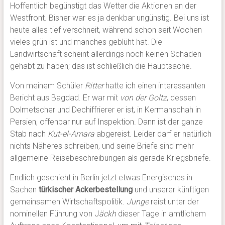
Hoffentlich begünstigt das Wetter die Aktionen an der
Westfront. Bisher war es ja denkbar ungünstig. Bei uns ist
heute alles tief verschneit, während schon seit Wochen
vieles grün ist und manches geblüht hat. Die
Landwirtschaft scheint allerdings noch keinen Schaden
gehabt zu haben; das ist schließlich die Hauptsache.
Von meinem Schüler
Ritter
hatte ich einen interessanten
Bericht aus Bagdad. Er war mit
von
der Goltz
, dessen
Dolmetscher und Dechiffrierer er ist, in Kermanschah in
Persien, offenbar nur auf Inspektion. Dann ist der ganze
Stab nach
Kut-el-Amara
abgereist. Leider darf er natürlich
nichts Näheres schreiben, und seine Briefe sind mehr
allgemeine Reisebeschreibungen als gerade Kriegsbriefe.
Endlich geschieht in Berlin jetzt etwas Energisches in
Sachen
türkischer Ackerbestellung
und unserer künftigen
gemeinsamen Wirtschaftspolitik.
Junge
reist unter der
nominellen Führung von J
äckh
dieser Tage in amtlichem