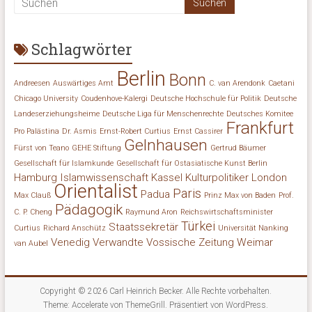
Schlagwörter
Berlin
Bonn
Andreesen
Auswärtiges Amt
C. van Arendonk
Caetani
Chicago University
Coudenhove-Kalergi
Deutsche Hochschule für Politik
Deutsche
Landeserziehungsheime
Deutsche Liga für Menschenrechte
Deutsches Komitee
Frankfurt
Pro Palästina
Dr. Asmis
Ernst-Robert Curtius
Ernst Cassirer
Gelnhausen
Fürst von Teano
GEHE Stiftung
Gertrud Bäumer
Gesellschaft für Islamkunde
Gesellschaft für Ostasiatische Kunst Berlin
Hamburg
Islamwissenschaft
Kassel
Kulturpolitiker
London
Orientalist
Paris
Padua
Max Clauß
Prinz Max von Baden
Prof.
Pädagogik
C. P. Cheng
Raymund Aron
Reichswirtschaftsminister
Türkei
Staatssekretär
Curtius
Richard Anschütz
Universität Nanking
Venedig
Verwandte
Vossische Zeitung
Weimar
van Aubel
Copyright © 2026
Carl Heinrich Becker
. Alle Rechte vorbehalten.
Theme:
Accelerate
von ThemeGrill. Präsentiert von
WordPress
.