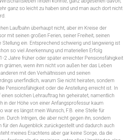
m Wirtschaftsleben finden könnte, ganz abgesehen davon,
ehr ganz so leicht zu haben sind und man auch dort nicht
rd.
hen Laufbahn überhaupt nicht, aber im Kreise der
 mit seinen großen Ferien, seiner Freiheit, seinen
Stellung ein. Entsprechend schwierig und langwierig ist
chon so viel Anerkennung und materiellen Erfolg
 1-2 Jahre früher oder später erreichter Pensionsfähigkeit
aum grämen, wenn ihm nicht von außen her das Leben
anderen mit den Verhältnissen und seinen
dings unerfindlich, warum Sie nicht heiraten, sondern
e Pensionsfähigkeit oder die Anstellung erreicht ist. In
einen solchen Lehrauftrag hin geheiratet, namentlich
 sich in der Höhe von einer Anfangsprofessur kaum
so war es längst mein Wunsch, F.B. eine Stelle für
 Durch Intrigen, die aber nicht gegen ihn, sondern
n für den Augenblick zurückgestellt und dadurch auch
teht meines Erachtens aber gar keine Sorge, da die