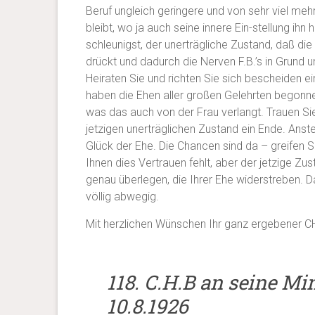
Beruf ungleich geringere und von sehr viel meh
bleibt, wo ja auch seine innere Ein-stellung ih
schleunigst, der unerträgliche Zustand, daß d
drückt und dadurch die Nerven F.B.’s in Grund 
Heiraten Sie und richten Sie sich bescheiden e
haben die Ehen aller großen Gelehrten begonnen,
was das auch von der Frau verlangt. Trauen Si
jetzigen unerträglichen Zustand ein Ende. Anst
Glück der Ehe. Die Chancen sind da – greifen S
Ihnen dies Vertrauen fehlt, aber der jetzige Zus
genau überlegen, die Ihrer Ehe widerstreben. D
völlig abwegig.
Mit herzlichen Wünschen Ihr ganz ergebener C
118. C.H.B an seine Min
10.8.1926