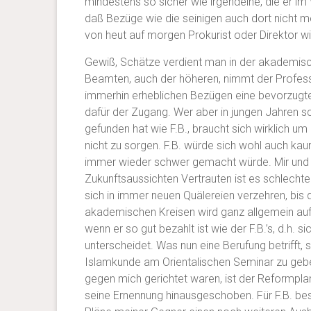
mindestens so sicher wie irgendeine, die er i
daß Bezüge wie die seinigen auch dort nicht m
von heut auf morgen Prokurist oder Direktor wi
Gewiß, Schätze verdient man in der akademisc
Beamten, auch der höheren, nimmt der Professor
immerhin erheblichen Bezügen eine bevorzugte 
dafür der Zugang. Wer aber in jungen Jahren s
gefunden hat wie F.B., braucht sich wirklich um
nicht zu sorgen. F.B. würde sich wohl auch k
immer wieder schwer gemacht würde. Mir und 
Zukunftsaussichten Vertrauten ist es schlechter
sich in immer neuen Quälereien verzehren, bis di
akademischen Kreisen wird ganz allgemein auf 
wenn er so gut bezahlt ist wie der F.B.’s, d.h.
unterscheidet. Was nun eine Berufung betrifft, 
Islamkunde am Orientalischen Seminar zu geben.
gegen mich gerichtet waren, ist der Reformpla
seine Ernennung hinausgeschoben. Für F.B. bes