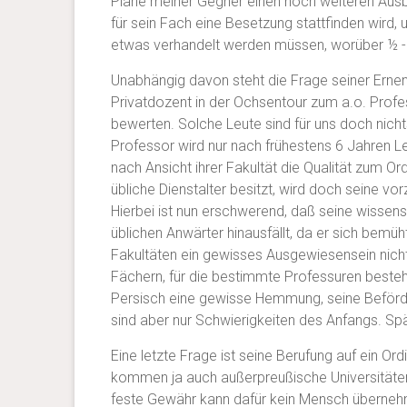
Pläne meiner Gegner einen noch weiteren Ausba
für sein Fach eine Besetzung stattfinden wird,
etwas verhandelt werden müssen, worüber ½ -
Unabhängig davon steht die Frage seiner Ernen
Privatdozent in der Ochsentour zum a.o. Professo
bewerten. Solche Leute sind für uns doch nicht
Professor wird nur nach frühestens 6 Jahren Leh
nach Ansicht ihrer Fakultät die Qualität zum Or
übliche Dienstalter besitzt, wird doch seine vo
Hierbei ist nun erschwerend, daß seine wisse
üblichen Anwärter hinausfällt, da er sich bemü
Fakultäten ein gewisses Ausgewiesensein nicht 
Fächern, für die bestimmte Professuren bestehen
Persisch eine gewisse Hemmung, seine Beförderu
sind aber nur Schwierigkeiten des Anfangs. Spä
Eine letzte Frage ist seine Berufung auf ein Or
kommen ja auch außerpreußische Universitäten
feste Gewähr kann dafür kein Mensch übernehm