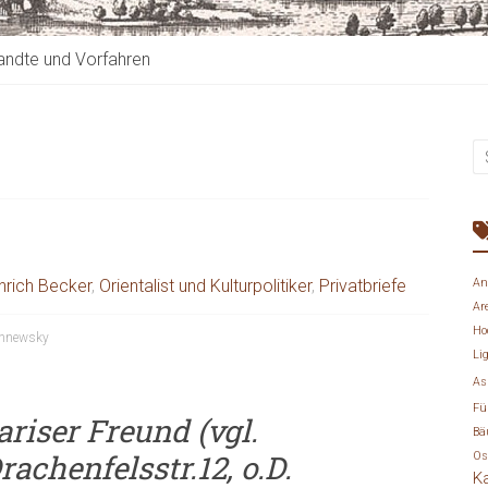
ndte und Vorfahren
inrich Becker
,
Orientalist und Kulturpolitiker
,
Privatbriefe
An
Ar
Ho
chnewsky
Li
As
Fü
ariser Freund (vgl.
Bä
achenfelsstr.12, o.D.
Os
K