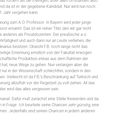
u fordern als die meinigen, unter allen Umständen also
 und da ist er der gegebene Kandidat. Nur wird nun noch
1 Jahr vergehen kann.
nung zum A.O. Professor. In Bayern wird jeder junge
r ernannt. Das ist ein reiner Titel, den wir gar nicht
s anderes als Privatdozenten. Der preußische a.o.
rtätigkeit und auch dann nur an Leute verliehen, die
dinarius besitzen. Obwohl F.B. noch lange nicht das
rzeitige Ernennung ernstlich von der Fakultät erwogen.
nschaftliche Produktion etwas aus dem Rahmen der
ht hat, neue Wege zu gehen. Nun verlangen aber die
nur in der Wissenschaft schlechthin, sondern in den
. Vielleicht ist da F.B.’s Beschränkung auf Türkisch und
ng allzufrüh vor der Regelzeit zu voll-ziehen. All das
ter wird das alles vergessen sein.
dinariat. Dafür muß zunächst eine Stelle freiwerden und da
 in Frage. Ich beurteile seine Chancen
sehr günstig
, eine
en. Jedenfalls sind seinen Chancen in jedem anderen