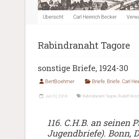
Übersicht
Carl Heinrich Becker
Verwa
Rabindranaht Tagore
sonstige Briefe, 1924-30
BertBoehmer
Briefe
,
Briefe
,
Carl He
Juli 20, 2016
Rabindranaht Tagore
,
Rudolf Wis
116. C.H.B. an seinen P
Jugendbriefe). Bonn, Dr