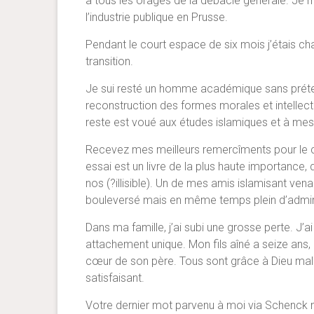
à tous les orages de la débâcle générale. Je m
l’industrie publique en Prusse.
Pendant le court espace de six mois j’étais ch
transition.
Je sui resté un homme académique sans prétent
reconstruction des formes morales et intellec
reste est voué aux études islamiques et à mes c
Recevez mes meilleurs remercîments pour le c
essai est un livre de la plus haute importance,
nos (?illisible). Un de mes amis islamisant venai
bouleversé mais en même temps plein d’admirati
Dans ma famille, j’ai subi une grosse perte. J’a
attachement unique. Mon fils aîné a seize ans, 
cœur de son père. Tous sont grâce à Dieu malgr
satisfaisant.
Votre dernier mot parvenu à moi via Schenck 