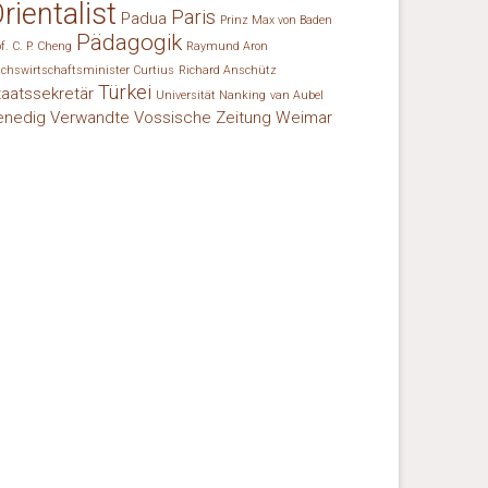
rientalist
Paris
Padua
Prinz Max von Baden
Pädagogik
of. C. P. Cheng
Raymund Aron
ichswirtschaftsminister Curtius
Richard Anschütz
Türkei
taatssekretär
Universität Nanking
van Aubel
enedig
Verwandte
Vossische Zeitung
Weimar