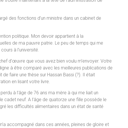
e trouve maintenant à la tête de l’administration de
argé des fonctions d’un ministre dans un cabinet de
ion politique. Mon devoir appartient à la
tuelles de ma pauvre patrie. Le peu de temps qui me
ours à l’université.
hef d’œuvre que vous avez bien voulu m’envoyer. Votre
 digne à être comparé avec les meilleures publications de
t de faire une thèse sur Hassan Bassi (?). Il était
on en lisant votre livre.
i perdu à l’âge de 76 ans ma mère à qui me liait un
le cadet neuf. A l’âge de quatorze une fille possède le
é les difficultés alimentaires dans un état de santé
m’a accompagné dans ces années, pleines de gloire et