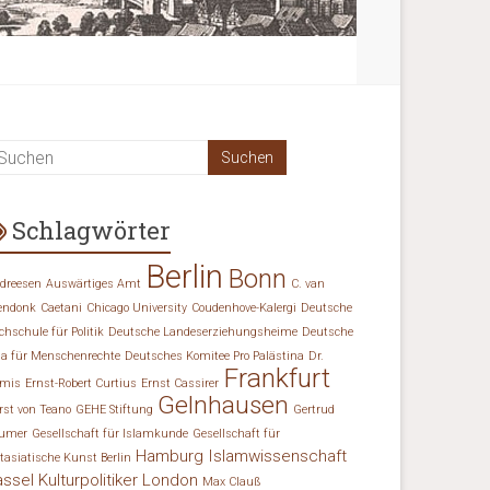
Schlagwörter
Berlin
Bonn
dreesen
Auswärtiges Amt
C. van
endonk
Caetani
Chicago University
Coudenhove-Kalergi
Deutsche
chschule für Politik
Deutsche Landeserziehungsheime
Deutsche
ga für Menschenrechte
Deutsches Komitee Pro Palästina
Dr.
Frankfurt
mis
Ernst-Robert Curtius
Ernst Cassirer
Gelnhausen
rst von Teano
GEHE Stiftung
Gertrud
umer
Gesellschaft für Islamkunde
Gesellschaft für
Hamburg
Islamwissenschaft
tasiatische Kunst Berlin
assel
Kulturpolitiker
London
Max Clauß