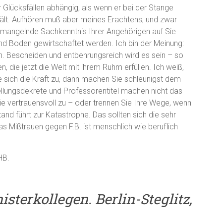
r Glücksfällen abhängig, als wenn er bei der Stange
n hält. Aufhören muß aber meines Erachtens, und zwar
ie mangelnde Sachkenntnis Ihrer Angehörigen auf Sie
und Boden gewirtschaftet werden. Ich bin der Meinung:
in. Bescheiden und entbehrungsreich wird es sein – so
 die jetzt die Welt mit ihrem Ruhm erfüllen. Ich weiß,
e sich die Kraft zu, dann machen Sie schleunigst dem
ellungsdekrete und Professorentitel machen nicht das
ie vertrauensvoll zu – oder trennen Sie Ihre Wege, wenn
tand führt zur Katastrophe. Das sollten sich die sehr
as Mißtrauen gegen F.B. ist menschlich wie beruflich
HB.
isterkollegen. Berlin-Steglitz,