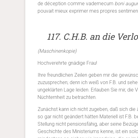
de déception comme vademecum
boni
augur
pouvait mieux exprimer mes propres sentimen
117. C.H.B. an die Verlo
(Maschinenkopie)
Hochverehrte gnädige Frau!
Ihre freundlichen Zeilen geben mir die gewüns
zuzusprechen; denn ich weiß von F.B. und sehe e
ungeklärten Lage leiden. Erlauben Sie mir, die V
Nüchternheit zu betrachten.
Zunächst kann ich nicht zugeben, daß sich die
so gar nicht geändert hätten Materiell ist F.B. b
Stellung nicht pensionsfähig, aber seine Bezüge
Geschichte des Ministeriums kenne, ist ein so