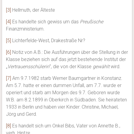
[3]
Hellmuth, der Älteste
[4]
Es handelte sich gewiss um das
Preußische
Finanzministerium.
[5]
Lichterfelde-West, Drakestraße Nr?
[6]
Notiz von A.B.: Die Ausführungen über die Stellung in der
Klasse beziehen sich auf das jetzt bestehende Institut der
„
Vertrauensschülerin
“, die von der Klasse
gewählt
wird.
[7]
Am 9.7.1982 starb Werner Baumgartner in Konstanz.
Am 5.7. hatte er einen dummen Unfall, am 7.7. wurde er
operiert und starb am Morgen des 9.7. Geboren wurde
W.B. am 8.2.1899 in Oberkirch in Südbaden. Sie heirateten
1933 in Berlin und haben vier Kinder: Christine, Michael,
Jörg und Gerd.
[8]
Es handelt sich um Onkel Bibs, Vater von Annette B.,
verh. Hintze