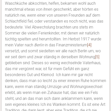
Waschküche abkochten, helfen, bekamen wohl auch
manchmal etwas von ihnen geschenkt, aber hörten es
natürlich nie, wenn einer von unseren Freunden auf dem
Schlachtfeld fiel, oder verstanden es noch nicht, was das
bedeutete. Viel Abwechslung brachten uns stets im
Sommer die vielen Ferienkinder, mit denen wir natürlich
tüchtig spielten und herumtollten. Im Herbst 1917 wurde
mein Vater nach
Berlin
in das Finanzministerium
[4]
versetzt, und somit siedelten wir alle nach Berlin um, wo
wir seit dem und zwar ständig in derselben Wohnung
[5]
geblieben sind. Dieses so wenig wechselnde Vaterhaus,
das mir vergönnt war, ist für mein Gefühl ein ganz
besonderes Gut und Kleinod. Ich kann mir gar nicht
denken, dass man so leicht zu einer inneren Ruhe kommen
kann, wenn man ständig Umzüge und Wohnungswechsel
erlebt, als wenn man ein Zuhause hat, das wie ein Fels
steht, und an das man sich dann anklammern kann, wenn
sein eigenes kleines Ich ins Wanken kommt. Es ist eine Art
Tradition, die darin liegt, aber eine Tradition, die ich nie