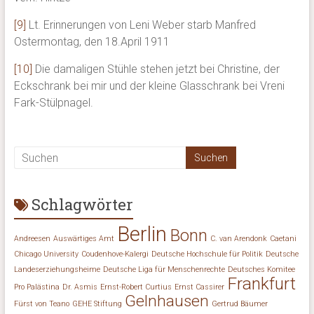
[9]
Lt. Erinnerungen von Leni Weber starb Manfred
Ostermontag, den 18.April 1911
[10]
Die damaligen Stühle stehen jetzt bei Christine, der
Eckschrank bei mir und der kleine Glasschrank bei Vreni
Fark-Stülpnagel.
Schlagwörter
Berlin
Bonn
Andreesen
Auswärtiges Amt
C. van Arendonk
Caetani
Chicago University
Coudenhove-Kalergi
Deutsche Hochschule für Politik
Deutsche
Landeserziehungsheime
Deutsche Liga für Menschenrechte
Deutsches Komitee
Frankfurt
Pro Palästina
Dr. Asmis
Ernst-Robert Curtius
Ernst Cassirer
Gelnhausen
Fürst von Teano
GEHE Stiftung
Gertrud Bäumer