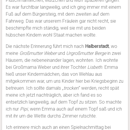
Plüschmäntelchen, Mützchen und Muff spazieren gingen.
Es war furchtbar langweilig, und ich ging immer mit einem
Fuß auf dem Bürgersteig, mit dem zweiten auf dem
Fahrweg. Das war unserem Fräulein gar nicht recht, sie
beschimpfte mich ständig, weil sie mit uns beiden
hübschen Kindern wohl Staat machen wollte.
Die nächste Erinnerung führt mich nach
Halberstadt
, wo
meine
Großmutter Weber
und
Urgroßmutter Berge
in zwei
Häusern, die nebeneinander lagen, wohnten. Ich wohnte
bei Großmama Weber und ihrer Tochter
Lisbeth
. Emma
hieß unser Kindermädchen, das von Wehlau aus
mitgekommen war, um uns Kinder hier bei Kriegsbeginn zu
betreuen. Ich sollte damals
„trocken
“ werden, recht spät
meine ich jetzt nachträglich, aber ich fand es so
entsetzlich langweilig, auf dem Topf zu sitzen. So machte
ich nur
Pipi,
wenn Emma auch auf einem Topf saß und ich
mit ihr um die Wette durchs Zimmer rutschte.
Ich erinnere mich auch an einen Spielnachmittag bei