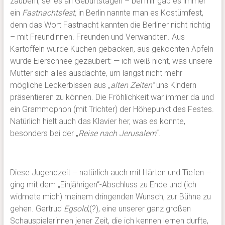
zaubern, sei es an Geburtstagen – bei mir gab es immer
ein
Fastnachtsfest,
in Berlin nannte man es Kostümfest,
denn das Wort Fastnacht kannten die Berliner nicht richtig
– mit Freundinnen. Freunden und Verwandten. Aus
Kartoffeln wurde Kuchen gebacken, aus gekochten Äpfeln
wurde Eierschnee gezaubert: — ich weiß nicht, was unsere
Mutter sich alles ausdachte, um längst nicht mehr
mögliche Leckerbissen aus „
alten Zeiten“
uns Kindern
präsentieren zu können. Die Fröhlichkeit war immer da und
ein Grammophon (mit Trichter) der Höhepunkt des Festes.
Natürlich hielt auch das Klavier her, was es konnte,
besonders bei der „
Reise nach Jerusalem
“.
Diese Jugendzeit – natürlich auch mit Härten und Tiefen –
ging mit dem „Einjährigen“-Abschluss zu Ende und (ich
widmete mich) meinem dringenden Wunsch, zur Bühne zu
gehen. Gertrud
Egsold
,(?), eine unserer ganz großen
Schauspielerinnen jener Zeit, die ich kennen lernen durfte,