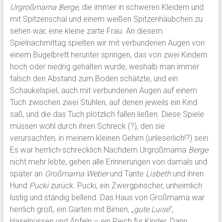
Urgroßmama Berge
, die immer in schweren Kleidern und
mit Spitzenschal und einem weißen Spitzenhäubchen zu
sehen war, eine kleine zarte Frau. An diesem
Spielnachmittag spielten wir mit verbundenen Augen von
einem Bügelbrett herunter springen, das von zwei Kindern
hoch oder niedrig gehalten wurde, weshalb man immer
falsch den Abstand zum Boden schätzte, und ein
Schaukelspiel, auch mit verbundenen Augen auf einem
Tuch zwischen zwei Stühlen, auf denen jeweils ein Kind
saß, und die das Tuch plötzlich fallen ließen. Diese Spiele
müssen wohl durch ihren Schreck (?), den sie
verursachten, in meinem kleinen Gehirn (unleserlich!?) sein.
Es war herrlich-schrecklich.Nachdem Urgroßmama
Berge
nicht mehr lebte, gehen alle Erinnerungen von damals und
später an
Großmama Weber
und Tante
Lisbeth
und ihren
Hund
Pucki
zurück. Pucki, ein Zwergpinscher, unheimlich
lustig und ständig bellend. Das Haus von Großmama war
herrlich groß, ein Garten mit Birnen, „
gute Luise
“,
Haselnüssen und Äpfeln – ein Reich für Kinder. Dann