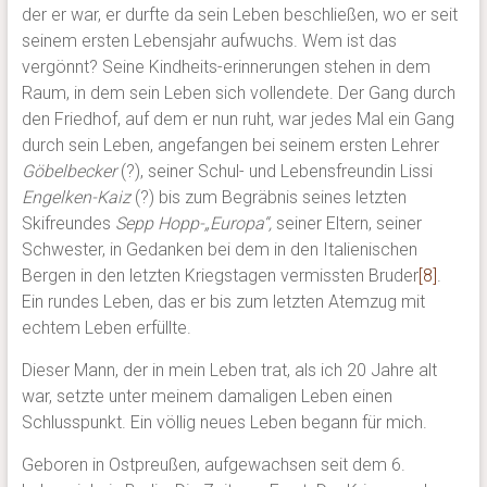
der er war, er durfte da sein Leben beschließen, wo er seit
seinem ersten Lebensjahr aufwuchs. Wem ist das
vergönnt? Seine Kindheits-erinnerungen stehen in dem
Raum, in dem sein Leben sich vollendete. Der Gang durch
den Friedhof, auf dem er nun ruht, war jedes Mal ein Gang
durch sein Leben, angefangen bei seinem ersten Lehrer
Göbelbecker
(?), seiner Schul- und Lebensfreundin Lissi
Engelken-Kaiz
(?) bis zum Begräbnis seines letzten
Skifreundes
Sepp Hopp-„Europa“,
seiner Eltern, seiner
Schwester, in Gedanken bei dem in den Italienischen
Bergen in den letzten Kriegstagen vermissten Bruder
[8]
.
Ein rundes Leben, das er bis zum letzten Atemzug mit
echtem Leben erfüllte.
Dieser Mann, der in mein Leben trat, als ich 20 Jahre alt
war, setzte unter meinem damaligen Leben einen
Schlusspunkt. Ein völlig neues Leben begann für mich.
Geboren in Ostpreußen, aufgewachsen seit dem 6.