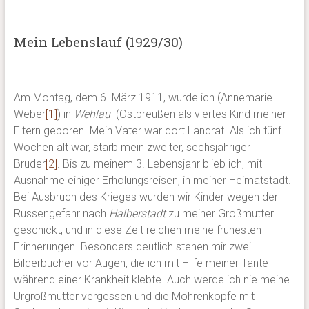
Mein Lebenslauf (1929/30)
Am Montag, dem 6. März 1911, wurde ich (Annemarie
Weber
[1]
) in
Wehlau
(Ostpreußen als viertes Kind meiner
Eltern geboren. Mein Vater war dort Landrat. Als ich fünf
Wochen alt war, starb mein zweiter, sechsjähriger
Bruder
[2]
. Bis zu meinem 3. Lebensjahr blieb ich, mit
Ausnahme einiger Erholungsreisen, in meiner Heimatstadt.
Bei Ausbruch des Krieges wurden wir Kinder wegen der
Russengefahr nach
Halberstadt
zu meiner Großmutter
geschickt, und in diese Zeit reichen meine frühesten
Erinnerungen. Besonders deutlich stehen mir zwei
Bilderbücher vor Augen, die ich mit Hilfe meiner Tante
während einer Krankheit klebte. Auch werde ich nie meine
Urgroßmutter vergessen und die Mohrenköpfe mit