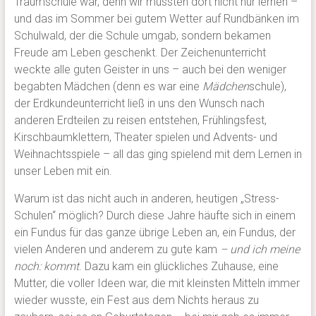
Traumschule war, denn wir mussten dort nicht nur lernen –
und das im Sommer bei gutem Wetter auf Rundbänken im
Schulwald, der die Schule umgab, sondern bekamen
Freude am Leben geschenkt. Der Zeichenunterricht
weckte alle guten Geister in uns – auch bei den weniger
begabten Mädchen (denn es war eine
Mädchen
schule),
der Erdkundeunterricht ließ in uns den Wunsch nach
anderen Erdteilen zu reisen entstehen, Frühlingsfest,
Kirschbaumklettern, Theater spielen und Advents- und
Weihnachtsspiele – all das ging spielend mit dem Lernen in
unser Leben mit ein.
Warum ist das nicht auch in anderen, heutigen „Stress-
Schulen“ möglich? Durch diese Jahre häufte sich in einem
ein Fundus für das ganze übrige Leben an, ein Fundus, der
vielen Anderen und anderem zu gute kam
– und ich meine
noch: kommt
. Dazu kam ein glückliches Zuhause, eine
Mutter, die voller Ideen war, die mit kleinsten Mitteln immer
wieder wusste, ein Fest aus dem Nichts heraus zu