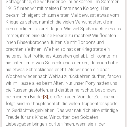
Schlagsahne, die wir Kinder bei ihr bekamen. Im Sommer
1915 fuhren wir mit meinen Eltern nach Kolberg. Hier
bekam ich eigentlich zum ersten Mal bewusst etwas vom
Kriege zu sehen, nämlich die vielen Verwundeten, die in
dem dortigen Lazarett lagen. Wie viel Spaß machte es uns
immer, ihnen eine kleine Freude zu machen! Wir flochten
ihnen Binsenkörbchen, füllten sie mit Bonbons und
brachten sie ihnen. Wie hier so hat der Krieg stets ein
heiteres, fast fröhliches Aussehen gehabt. Ich konnte mir
nie unter ihm etwas Schreckliches denken, denn ich hatte
nie etwas Schreckliches erlebt. Als wir nach ein paar
Wochen wieder nach Wehlau zurückkehren durften, fanden
wir im Hause alles beim Alten. Nur unser Pony hatten uns
die Russen gestohlen, und darüber herrschte, besonders
bei meinem Bruder
[3]
, große Trauer. Von der Zeit, die nun
folgt, sind mir hauptsächlich die vielen Truppentransporte
im Gedächtnis geblieben. Das war natürlich eine ständige
Freude für uns Kinder. Wir durften den Soldaten
Liebesgaben bringen, durften ihnen, wenn sie in der