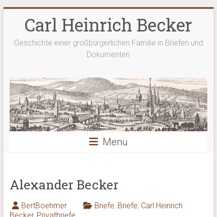
Zum
Carl Heinrich Becker
Inhalt
springen
Geschichte einer großbürgerlichen Familie in Briefen und
Dokumenten
Menü
Alexander Becker
BertBoehmer
Briefe
,
Briefe
,
Carl Heinrich
Becker
,
Privatbriefe