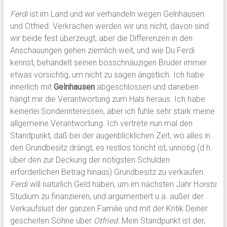
Ferdi
ist im Land und wir verhandeln wegen Gelnhausen
und Otfried. Verkrachen werden wir uns nicht, davon sind
wir beide fest überzeugt; aber die Differenzen in den
Anschauungen gehen ziemlich weit, und wie Du Ferdi
kennst, behandelt seinen bösschnäuzigen Bruder immer
etwas vorsichtig, um nicht zu sagen ängstlich. Ich habe
innerlich mit
Gelnhausen
abgeschlossen und daneben
hängt mir die Verantwortung zum Hals heraus. Ich habe
keinerlei Sonderinteressen, aber ich fühle sehr stark meine
allgemeine Verantwortung. Ich vertrete nun mal den
Standpunkt, daß bei der augenblicklichen Zeit, wo alles in
den Grundbesitz drängt, es restlos töricht ist, unnötig (d.h.
über den zur Deckung der nötigsten Schulden
erforderlichen Betrag hinaus) Grundbesitz zu verkaufen.
Ferdi
will natürlich Geld haben, um im nächsten Jahr H
orsts
Studium zu finanzieren, und argumentiert u.a. außer der
Verkaufslust der ganzen Familie und mit der Kritik Deiner
gescheiten Söhne über
Otfried.
Mein Standpunkt ist der,