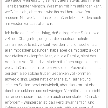
die Wieder-verheiratung seines Vaters etwas des inneren
Halts beraubter Mensch. Was man mit ihm anfangen kann,
weiß ich nicht; aber man wird ihn mal herauswerfen
müssen. Nur weiß ich das eine, daß er letzten Endes auch
mir wieder zur Lastfallen wird.
Ich halte es für einen Unfug, daß ertragreiche Stücke wie
z.B. der Obstgarten, der jetzt die hauptsächlichste
Einnahmequelle ist, verkauft werden, und ich suche nach
allen möglichen Lösungen, habe aber da mit ganz ulkigen
Vorurteilen zu kämpfen: Man, d.h. die Familie, sieht das
Verhältnis von Otfried zu Marie mit trüben Augen an. Ich
weiß, daß man es mit einem wirklichen Parzival zu tun hat,
bei dem also solche trüben Gedanken vollkommen
abwegig sind. Leider hat sich Marie zur Faulheit und
leichten Schlamperei entwickelt, aber das kommt eben
durch die unklaren und schwierigen Verhältnisse, die nicht
nur einen sauberen, sondern auch einen starken Charakter
erfordern.- Wunderbar ist, daß Ferdi zwar herrlich, und