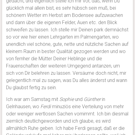
gedacht, und eigentlich stelle ich mir vor, daß, wenn Du
glücklich mal allein bist, es sehr hübsch sein muß, bei
schönem Wetter im Herbst am Bodensee aufzuwachen
und dann über die eigenen Felder, Auen etc. den Blick
schweifen zu lassen. Ich stelle mir Deinen park demnächst
so vor wie hier einen Lehrgarten im Palmengarten, wo
unendlich viel schöne, gute, nette und nützliche Sachen auf
kleinem Raum in bester Qualität gezogen werden und wo
von fernher die Mütter Deiner Heblinge und die
Frauenschaften der weiteren Umgegend antanzen, um
sich von Dir belehren zu lassen. Versäume doch nicht, mir
gelegentlich mal zu sagen, was Du alles änderst und wann
Du glaubst fertig zu sein.
Ich war am Samstag mit
Sophie
und
Günther
in
Gelnhausen, wo
Ferdi
minuziös eine Verteilung von mehr
oder weniger wertlosen Sachen vornimmt. Ich bin diesmal
ziemlich deutlichgeworden und ich glaube, es wird
allmählich Ruhe geben. Ich habe Ferdi gesagt, daß er die