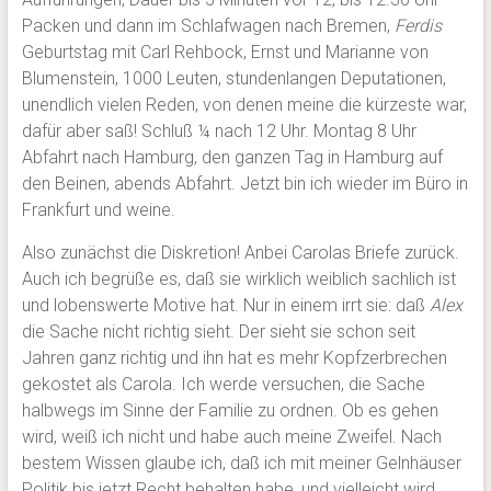
Packen und dann im Schlafwagen nach Bremen,
Ferdis
Geburtstag mit Carl Rehbock, Ernst und Marianne von
Blumenstein, 1000 Leuten, stundenlangen Deputationen,
unendlich vielen Reden, von denen meine die kürzeste war,
dafür aber saß! Schluß ¼ nach 12 Uhr. Montag 8 Uhr
Abfahrt nach Hamburg, den ganzen Tag in Hamburg auf
den Beinen, abends Abfahrt. Jetzt bin ich wieder im Büro in
Frankfurt und weine.
Also zunächst die Diskretion! Anbei Carolas Briefe zurück.
Auch ich begrüße es, daß sie wirklich weiblich sachlich ist
und lobenswerte Motive hat. Nur in einem irrt sie: daß
Alex
die Sache nicht richtig sieht. Der sieht sie schon seit
Jahren ganz richtig und ihn hat es mehr Kopfzerbrechen
gekostet als Carola. Ich werde versuchen, die Sache
halbwegs im Sinne der Familie zu ordnen. Ob es gehen
wird, weiß ich nicht und habe auch meine Zweifel. Nach
bestem Wissen glaube ich, daß ich mit meiner Gelnhäuser
Politik bis jetzt Recht behalten habe, und vielleicht wird