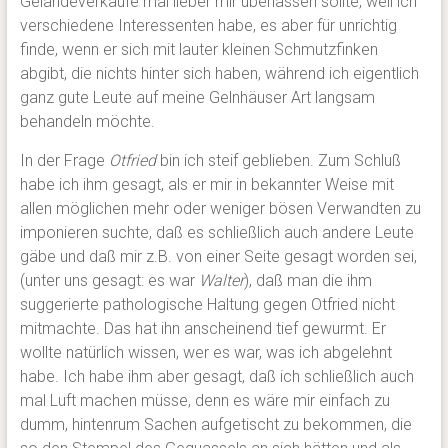
Geländeverkäufe mal lieber mir überlassen sollte, weil ich
verschiedene Interessenten habe, es aber für unrichtig
finde, wenn er sich mit lauter kleinen Schmutzfinken
abgibt, die nichts hinter sich haben, während ich eigentlich
ganz gute Leute auf meine Gelnhäuser Art langsam
behandeln möchte.
In der Frage
Otfried
bin ich steif geblieben. Zum Schluß
habe ich ihm gesagt, als er mir in bekannter Weise mit
allen möglichen mehr oder weniger bösen Verwandten zu
imponieren suchte, daß es schließlich auch andere Leute
gäbe und daß mir z.B. von einer Seite gesagt worden sei,
(unter uns gesagt: es war
Walter
), daß man die ihm
suggerierte pathologische Haltung gegen Otfried nicht
mitmachte. Das hat ihn anscheinend tief gewurmt. Er
wollte natürlich wissen, wer es war, was ich abgelehnt
habe. Ich habe ihm aber gesagt, daß ich schließlich auch
mal Luft machen müsse, denn es wäre mir einfach zu
dumm, hintenrum Sachen aufgetischt zu bekommen, die