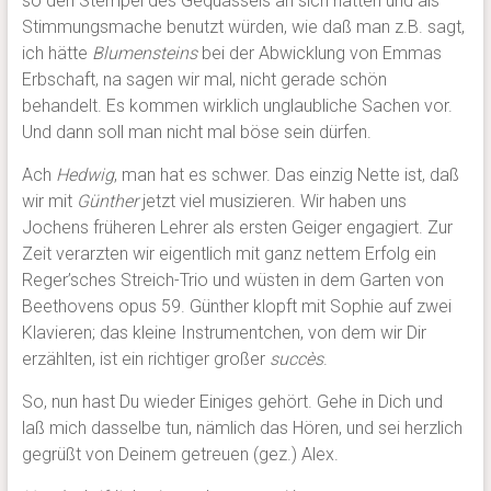
so den Stempel des Gequassels an sich hätten und als
Stimmungsmache benutzt würden, wie daß man z.B. sagt,
ich hätte
Blumensteins
bei der Abwicklung von Emmas
Erbschaft, na sagen wir mal, nicht gerade schön
behandelt. Es kommen wirklich unglaubliche Sachen vor.
Und dann soll man nicht mal böse sein dürfen.
Ach
Hedwig
, man hat es schwer. Das einzig Nette ist, daß
wir mit
Günther
jetzt viel musizieren. Wir haben uns
Jochens früheren Lehrer als ersten Geiger engagiert. Zur
Zeit verarzten wir eigentlich mit ganz nettem Erfolg ein
Reger’sches Streich-Trio und wüsten in dem Garten von
Beethovens opus 59. Günther klopft mit Sophie auf zwei
Klavieren; das kleine Instrumentchen, von dem wir Dir
erzählten, ist ein richtiger großer
succès
.
So, nun hast Du wieder Einiges gehört. Gehe in Dich und
laß mich dasselbe tun, nämlich das Hören, und sei herzlich
gegrüßt von Deinem getreuen (gez.) Alex.