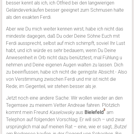
besser kennt als ich, ich Otfried bei den langwierigen
Geländeverkäufen besser geeignet zum Schmusen halte
als den exakten Ferdi.
Aber wie Du mich weiter kennen wirst, habe ich nicht das
mindeste dagegen, daß Du oder Deine Söhne Euch mit
Ferdi aussprecht, selbst auf mich schimpft, soviel Ihr Lust
habt, und ich würde es sehr bedauern, wenn Du Deine
Anwesenheit in Orb nicht dazu benütztest, mal Fühlung u
nehmen und Deine eigenen Augen walten zu lassen. Dich
zu beeinflussen, habe ich nicht die geringste Absicht.- Also
von Verstimmung zwischen Ferdi und mir ist nicht die
Rede; im Gegenteil, wir stehen besser als je.
Jetzt noch eine andere Sache: Wir wollen wieder an den
Tegernsee zu meinem Vetter Andreae fahren. Plötzlich
3
kommt mein Freund
Kaselowsky
aus
Bielefeld
am
Telephon auf folgenden Vorschlag: Er will sich – und zwar
ursprünglich mal auf meinen Rat – eine, wie er sagt, ‚Butze’
am Bodensee kaufen, in der Gegend von Schachen. Bis