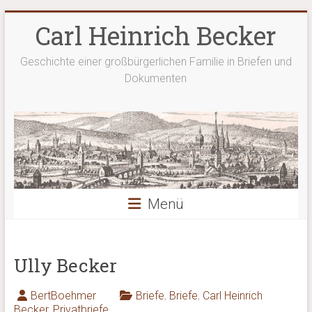
Zum
Carl Heinrich Becker
Inhalt
springen
Geschichte einer großbürgerlichen Familie in Briefen und
Dokumenten
Menü
Ully Becker
BertBoehmer
Briefe
,
Briefe
,
Carl Heinrich
Becker
,
Privatbriefe