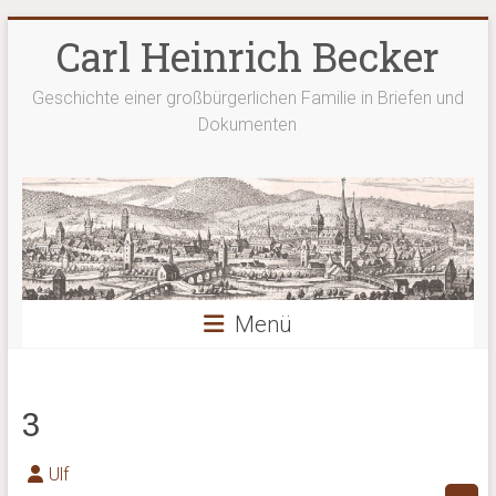
Zum
Carl Heinrich Becker
Inhalt
springen
Geschichte einer großbürgerlichen Familie in Briefen und
Dokumenten
Menü
3
Ulf