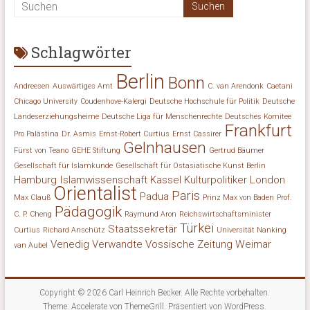
Schlagwörter
Berlin
Bonn
Andreesen
Auswärtiges Amt
C. van Arendonk
Caetani
Chicago University
Coudenhove-Kalergi
Deutsche Hochschule für Politik
Deutsche
Landeserziehungsheime
Deutsche Liga für Menschenrechte
Deutsches Komitee
Frankfurt
Pro Palästina
Dr. Asmis
Ernst-Robert Curtius
Ernst Cassirer
Gelnhausen
Fürst von Teano
GEHE Stiftung
Gertrud Bäumer
Gesellschaft für Islamkunde
Gesellschaft für Ostasiatische Kunst Berlin
Hamburg
Islamwissenschaft
Kassel
Kulturpolitiker
London
Orientalist
Paris
Padua
Max Clauß
Prinz Max von Baden
Prof.
Pädagogik
C. P. Cheng
Raymund Aron
Reichswirtschaftsminister
Türkei
Staatssekretär
Curtius
Richard Anschütz
Universität Nanking
Venedig
Verwandte
Vossische Zeitung
Weimar
van Aubel
Copyright © 2026
Carl Heinrich Becker
. Alle Rechte vorbehalten.
Theme:
Accelerate
von ThemeGrill. Präsentiert von
WordPress
.