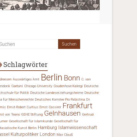
Schlagwörter
Berlin
Bonn
dreesen
Auswärtiges Amt
C. van
endonk
Caetani
Chicago University
Coudenhove-Kalergi
Deutsche
chschule für Politik
Deutsche Landeserziehungsheime
Deutsche
ga für Menschenrechte
Deutsches Komitee Pro Palästina
Dr.
Frankfurt
mis
Ernst-Robert Curtius
Ernst Cassirer
Gelnhausen
rst von Teano
GEHE Stiftung
Gertrud
umer
Gesellschaft für Islamkunde
Gesellschaft für
Hamburg
Islamwissenschaft
tasiatische Kunst Berlin
assel
Kulturpolitiker
London
Max Clauß