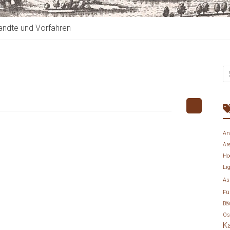
ndte und Vorfahren
An
Ar
Ho
Li
As
Fü
Bä
Os
K