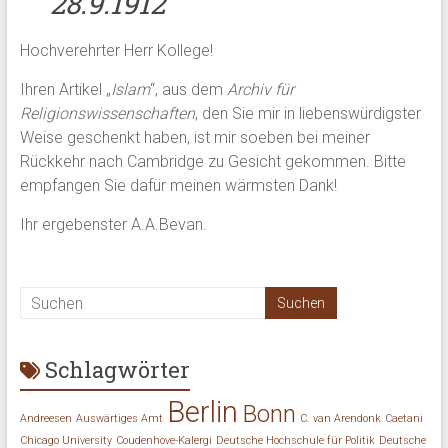
28.9.1912
Hochverehrter Herr Kollege!
Ihren Artikel „
Islam
“, aus dem
Archiv für
Religionswissenschaften
, den Sie mir in liebenswürdigster
Weise geschenkt haben, ist mir soeben bei meiner
Rückkehr nach Cambridge zu Gesicht gekommen. Bitte
empfangen Sie dafür meinen wärmsten Dank!
Ihr ergebenster A.A.Bevan.
Schlagwörter
Berlin
Bonn
Andreesen
Auswärtiges Amt
C. van Arendonk
Caetani
Chicago University
Coudenhove-Kalergi
Deutsche Hochschule für Politik
Deutsche