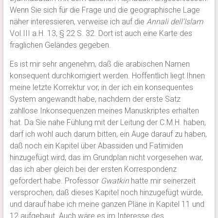
Wenn Sie sich für die Frage und die geographische Lage
näher interessieren, verweise ich auf die
Annali dell’Islam
Vol.III a.H. 13, § 22 S. 32. Dort ist auch eine Karte des
fraglichen Geländes gegeben.
Es ist mir sehr angenehm, daß die arabischen Namen
konsequent durchkorrigiert werden. Hoffentlich liegt Ihnen
meine letzte Korrektur vor, in der ich ein konsequentes
System angewandt habe, nachdem der erste Satz
zahllose Inkonsequenzen meines Manuskriptes erhalten
hat. Da Sie nahe Fühlung mit der Leitung der C.M.H. haben,
darf ich wohl auch darum bitten, ein Auge darauf zu haben,
daß noch ein Kapitel über Abassiden und Fatimiden
hinzugefügt wird, das im Grundplan nicht vorgesehen war,
das ich aber gleich bei der ersten Korrespondenz
gefordert habe. Professor
Gwatkin
hatte mir seinerzeit
versprochen, daß dieses Kapitel noch hinzugefügt würde,
und darauf habe ich meine ganzen Pläne in Kapitel 11 und
12 aufgebaut. Auch wäre es im Interesse des