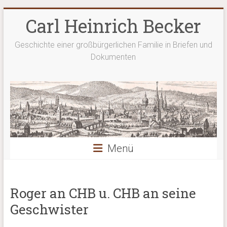
Zum
Carl Heinrich Becker
Inhalt
springen
Geschichte einer großbürgerlichen Familie in Briefen und
Dokumenten
Menü
Roger an CHB u. CHB an seine
Geschwister