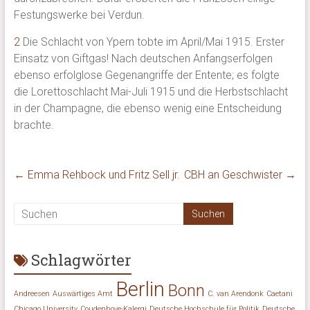
Festungswerke bei Verdun.
2
Die Schlacht von Ypern tobte im April/Mai 1915. Erster
Einsatz von Giftgas! Nach deutschen Anfangserfolgen
ebenso erfolglose Gegenangriffe der Entente; es folgte
die Lorettoschlacht Mai-Juli 1915 und die Herbstschlacht
in der Champagne, die ebenso wenig eine Entscheidung
brachte.
←
Emma Rehbock und Fritz Sell jr.
CBH an Geschwister
→
Schlagwörter
Berlin
Bonn
Andreesen
Auswärtiges Amt
C. van Arendonk
Caetani
Chicago University
Coudenhove-Kalergi
Deutsche Hochschule für Politik
Deutsche