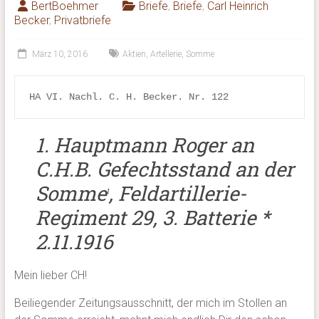
BertBoehmer
Briefe
,
Briefe
,
Carl Heinrich
Becker
,
Privatbriefe
März 10, 2016
Aktien
,
Artellerie
,
Somme
HA VI. 
Nachl. C. H. Becker. Nr. 122
1. Hauptmann Roger an
C.H.B. Gefechtsstand an der
Somme
, Feldartillerie-
1
Regiment 29, 3. Batterie *
2.11.1916
Mein lieber CH!
Beiliegender Zeitungsausschnitt, der mich im Stollen an