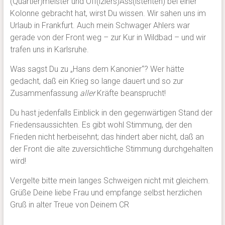
(Quartier)meister und Off(iziers)Ass(istenten) bei einer
Kolonne gebracht hat, wirst Du wissen. Wir sahen uns im
Urlaub in Frankfurt. Auch mein Schwager Ahlers war
gerade von der Front weg – zur Kur in Wildbad – und wir
trafen uns in Karlsruhe.
Was sagst Du zu „Hans dem Kanonier“? Wer hätte
gedacht, daß ein Krieg so lange dauert und so zur
Zusammenfassung
aller
Kräfte beansprucht!
Du hast jedenfalls Einblick in den gegenwärtigen Stand der
Friedensaussichten. Es gibt wohl Stimmung, der den
Frieden nicht herbeisehnt; das hindert aber nicht, daß an
der Front die alte zuversichtliche Stimmung durchgehalten
wird!
Vergelte bitte mein langes Schweigen nicht mit gleichem.
Grüße Deine liebe Frau und empfange selbst herzlichen
Gruß in alter Treue von Deinem CR