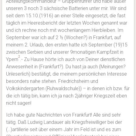
Abteilungskommandeur – Gruppenführer und habe außer
unseren 3 noch 3 sächsische Batterien unter mir. Wir sind
seit dem 15.10.(1916) an einer Stelle eingesetzt, die fast
täglich im Heeresbericht der letzten Wochen genannt war
und ich rechne noch mit wochenlangem Hierbleiben. Im
September war ich auf 2 ½ (Wochen?) in Frankfurt, auf
meinem 2. Urlaub, den ersten hatte ich September (19)15
zwischen Serbien und unserer 9monatigen Kampfzeit in
2
Ypern
.- Zu Hause hörte ich auch von Deiner dienstlichen
Anwesenheit in (Frankfurt?). Du hast ja auch (Meinungen?
Unleserlich) bestätigt, die meinem persönlichen Interesse
besonders nahe stehen. Friedrichsheim und
Volkskindergarten (Ruhwaldschule)) – in denen ich bzw. für
die ich tätig bin, kann ich ja nach 2jähriger Kriegszeit eben
nicht sagen!
Ich habe gute Nachrichten von Frankfurt! Alle sind sehr
tätig. Daß Ludwig Landauer als Kriegsfreiwilliger bei der
(…)artillerie seit über einem Jahr im Feld ist und es zum