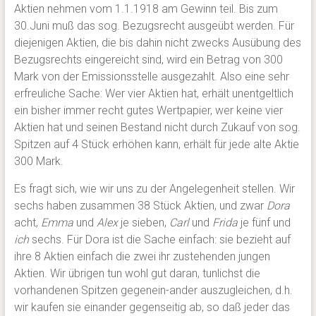
Aktien nehmen vom 1.1.1918 am Gewinn teil. Bis zum
30.Juni muß das sog. Bezugsrecht ausgeübt werden. Für
diejenigen Aktien, die bis dahin nicht zwecks Ausübung des
Bezugsrechts eingereicht sind, wird ein Betrag von 300
Mark von der Emissionsstelle ausgezahlt. Also eine sehr
erfreuliche Sache: Wer vier Aktien hat, erhält unentgeltlich
ein bisher immer recht gutes Wertpapier, wer keine vier
Aktien hat und seinen Bestand nicht durch Zukauf von sog.
Spitzen auf 4 Stück erhöhen kann, erhält für jede alte Aktie
300 Mark.
Es fragt sich, wie wir uns zu der Angelegenheit stellen. Wir
sechs haben zusammen 38 Stück Aktien, und zwar
Dora
acht,
Emma
und
Alex
je sieben,
Carl
und
Frida
je fünf und
ich
sechs. Für Dora ist die Sache einfach: sie bezieht auf
ihre 8 Aktien einfach die zwei ihr zustehenden jungen
Aktien. Wir übrigen tun wohl gut daran, tunlichst die
vorhandenen Spitzen gegenein-ander auszugleichen, d.h.
wir kaufen sie einander gegenseitig ab, so daß jeder das