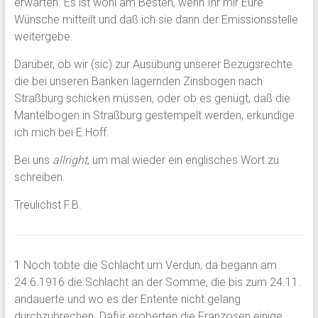
erwarten. Es ist wohl am Besten, wenn Ihr mir Eure
Wünsche mitteilt und daß ich sie dann der Emissionsstelle
weitergebe.
Darüber, ob wir (sic) zur Ausübung unserer Bezugsrechte
die bei unseren Banken lagernden Zinsbogen nach
Straßburg schicken müssen, oder ob es genügt, daß die
Mantelbogen in Straßburg gestempelt werden, erkundige
ich mich bei E.Hoff.
Bei uns
allright
, um mal wieder ein englisches Wort zu
schreiben.
Treulichst F.B.
1
Noch tobte die Schlacht um Verdun, da begann am
24.6.1916 die Schlacht an der Somme, die bis zum 24.11.
andauerte und wo es der Entente nicht gelang
durchzubrechen. Dafür eroberten die Franzosen einige