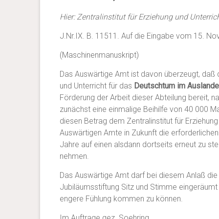
Hier: Zentralinstitut für Erziehung und Unterri
J.Nr.IX. B. 11511.
Auf die Eingabe vom 15. No
(Maschinenmanuskript)
Das Auswärtige Amt ist davon überzeugt, daß 
und Unterricht für das
Deutschtum im Auslande
Förderung der Arbeit dieser Abteilung bereit, 
zunächst eine einmalige Beihilfe von 40 000 M
diesen Betrag dem Zentralinstitut für Erziehun
Auswärtigen Amte in Zukunft die erforderlichen
Jahre auf einen alsdann dortseits erneut zu st
nehmen.
Das Auswärtige Amt darf bei diesem Anlaß die
Jubiläumsstiftung Sitz und Stimme eingeräumt w
engere Fühlung kommen zu können.
Im Auftrage gez. Soehring.