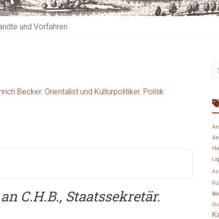
ndte und Vorfahren
inrich Becker
,
Orientalist und Kulturpolitiker
,
Politik
An
Ar
Ho
Li
As
Fü
n C.H.B., Staatssekretär.
Bä
Os
K