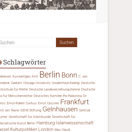
Schlagwörter
Berlin
Bonn
dreesen
Auswärtiges Amt
C. van
endonk
Caetani
Chicago University
Coudenhove-Kalergi
Deutsche
chschule für Politik
Deutsche Landeserziehungsheime
Deutsche
ga für Menschenrechte
Deutsches Komitee Pro Palästina
Dr.
Frankfurt
mis
Ernst-Robert Curtius
Ernst Cassirer
Gelnhausen
rst von Teano
GEHE Stiftung
Gertrud
umer
Gesellschaft für Islamkunde
Gesellschaft für
Hamburg
Islamwissenschaft
tasiatische Kunst Berlin
assel
Kulturpolitiker
London
Max Clauß