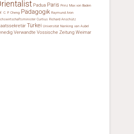
rientalist
Paris
Padua
Prinz Max von Baden
Pädagogik
of. C. P. Cheng
Raymund Aron
ichswirtschaftsminister Curtius
Richard Anschütz
Türkei
taatssekretär
Universität Nanking
van Aubel
enedig
Verwandte
Vossische Zeitung
Weimar