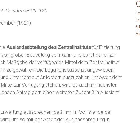
O
cht, Potsdamer Str. 120
Pr
Re
vember (1921)
S
V
die
Auslandsabteilung
des Zentralinstituts
für Erziehung
von großer Bedeutung sein kann, und es ist daher zur
nach Maßgabe der verfügbaren Mittel dem Zentralinstitut
ark zu gewähren. Die Legationskasse ist angewiesen,
g und Unterricht auf Anfordern auszuzahlen. Insoweit dem
 Mittel zur Verfügung stehen, wird es auch im nächsten
ellenden Antrag gern einen weiteren Zuschuß in Aussicht
 Erwartung aussprechen, daß ihm im Vor-stande der
ird, um so mit der Arbeit der Auslandsabteilung in