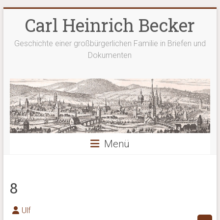
Zum
Carl Heinrich Becker
Inhalt
springen
Geschichte einer großbürgerlichen Familie in Briefen und
Dokumenten
Menü
8
Ulf